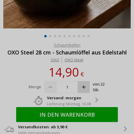
Schaumkellen
OXO Steel 28 cm - Schaumlöffel aus Edelstahl
OXO
OXO Steel
14,90
€
von 22
Menge
Stk.
Versand: morgen
Lieferung: Montag, 10.08
IN DEN WARENKORB
Versandkosten: ab 5,90 €
Viele Versandoptionen