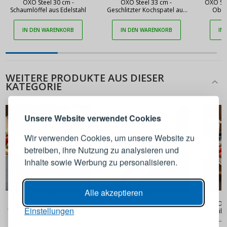
OXO Steel 30 cm -
OXO Steel 33 cm -
OXO STE
Schaumlöffel aus Edelstahl
Geschlitzter Kochspatel aus
Obst
Edelstahl
IN DEN WARENKORB
IN DEN WARENKORB
IN
WEITERE PRODUKTE AUS DIESER
ANMELDEN
REGISTRIEREN
KATEGORIE
Melden Sie sich bei Ihrem
Unsere Website verwendet Cookies
Konto an
Wir verwenden Cookies, um unsere Website zu
betreiben, ihre Nutzung zu analysieren und
E-Mail-Adresse
Inhalte sowie Werbung zu personalisieren.
Passwort
ANZEIGEN
Alle akzeptieren
11,90 €
17,90 €
Schaumlöffel aus Nylon
Schaumlöffel 38 cm Ø 11,5
OXO G
Einstellungen
TESCOMA Space Line, 34 cm,
cm LURCH Tango
Sil
schwarz
ANMELDEN