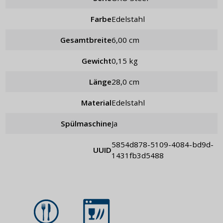
Farbe
Edelstahl
Gesamtbreite
6,00 cm
Gewicht
0,15 kg
Länge
28,0 cm
Material
Edelstahl
Spülmaschine
Ja
5854d878-5109-4084-bd9d-
UUID
1431fb3d5488