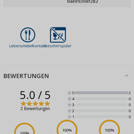
baee9368f282
Lebensmittelkontakt
Geschirrspüler
BEWERTUNGEN
5.0
/ 5
5
2
4
0
3
0
2 Bewertungen
2
0
1
0
100
%
100
%
100
%