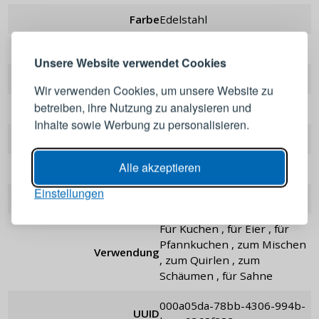
ANMELDEN
REGISTRIEREN
Farbe
Edelstahl
Grifflänge
18,50 cm
Melden Sie sich bei Ihrem
Unsere Website verwendet Cookies
Konto an
Größe
Klein
Wir verwenden Cookies, um unsere Website zu
betreiben, ihre Nutzung zu analysieren und
Länge
29,5 cm
E-Mail-Adresse
Inhalte sowie Werbung zu personalisieren.
Material
Edelstahl
Passwort
ANZEIGEN
Alle akzeptieren
Spülmaschine
Nein
Einstellungen
Typ
Handwäsche , federbelastet
ANMELDEN
für Kuchen , für Eier , für
Pfannkuchen , zum Mischen
Verwendung
Passwort erinnern
, zum Quirlen , zum
Schäumen , für Sahne
000a05da-78bb-4306-994b-
UUID