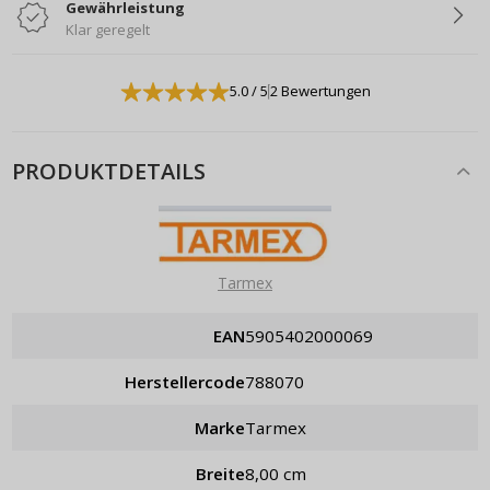
Gewährleistung
Klar geregelt
5.0
/ 5
2 Bewertungen
PRODUKTDETAILS
Tarmex
EAN
5905402000069
Herstellercode
788070
Marke
Tarmex
Breite
8,00 cm