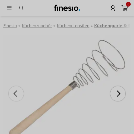
0
Finesio
Küchenzubehör
Küchenutensilien
Küchenquirle & S
»
»
»