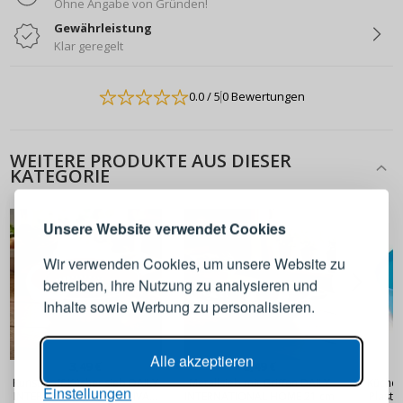
Ohne Angabe von Gründen!
Gewährleistung
Klar geregelt
0.0
/ 5
0 Bewertungen
ANMELDEN
REGISTRIEREN
WEITERE PRODUKTE AUS DIESER
KATEGORIE
Melden Sie sich bei Ihrem
Unsere Website verwendet Cookies
Konto an
Wir verwenden Cookies, um unsere Website zu
betreiben, ihre Nutzung zu analysieren und
E-Mail-Adresse
Inhalte sowie Werbung zu personalisieren.
Passwort
ANZEIGEN
Alle akzeptieren
3,49 €
3,49 €
Kunststoff-Küchensieb DAILY
Metallsieb mit Griffen DAILY
Küchens
Einstellungen
INTERNATIONAL HOME IVAN
INTERNATIONAL HOME 21 cm
Plastic