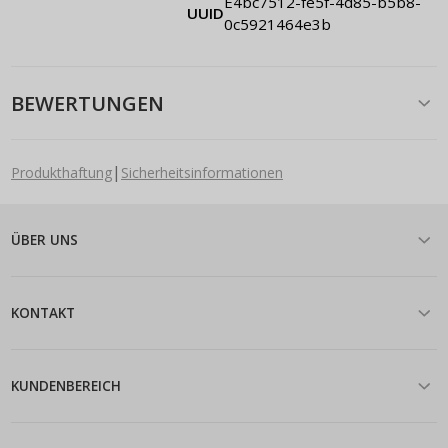
e4bc7512-fe5f-4d85-b5b8-
UUID
0c5921464e3b
BEWERTUNGEN
|
Produkthaftung
Sicherheitsinformationen
ÜBER UNS
KONTAKT
KUNDENBEREICH