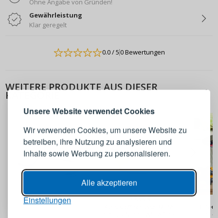
Ohne Angabe von Gründen!
Gewährleistung
Klar geregelt
0.0
/ 5
0 Bewertungen
ANMELDEN
REGISTRIEREN
WEITERE PRODUKTE AUS DIESER
KATEGORIE
Melden Sie sich bei Ihrem
Unsere Website verwendet Cookies
Konto an
Wir verwenden Cookies, um unsere Website zu
betreiben, ihre Nutzung zu analysieren und
E-Mail-Adresse
Inhalte sowie Werbung zu personalisieren.
Passwort
ANZEIGEN
Alle akzeptieren
17,90 €
Einstellungen
Kunststoff-Schüssel MEPAL
BLIM+ 
ANMELDEN
Cirqula Nordic White 1,25 l
cm - 