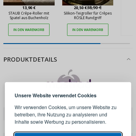
38,90 €
13,90 €
20,50 €
STAUB Crêpe-Roller mit
Silikon-Teigroller für Crêpes
Spatel aus Buchenholz
RÖSLE Rundgriff
IN DEN WARENKORB
IN DEN WARENKORB
PRODUKTDETAILS
ANMELDEN
REGISTRIEREN
Melden Sie sich bei Ihrem
Unsere Website verwendet Cookies
Mastrad
Konto an
Wir verwenden Cookies, um unsere Website zu
betreiben, ihre Nutzung zu analysieren und
EAN
3485990125006
E-Mail-Adresse
Inhalte sowie Werbung zu personalisieren.
Herstellercode
ma-f12500