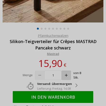
Pfannkuchenwalzen
Silikon-Teigverteiler für Crêpes MASTRAD
Pancake schwarz
Mastrad
15,90
€
von 8
Menge
Stk.
Versand: übermorgen
Lieferung: Freitag, 14.08
IN DEN WARENKORB