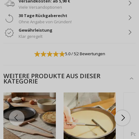
Versandkosten: ab 5,90 €
Viele Versandoptionen
30 Tage Rückgaberecht
Ohne Angabe von Gründen!
Gewährleistung
Klar geregelt
5.0
/ 5
2 Bewertungen
WEITERE PRODUKTE AUS DIESER
KATEGORIE
Pok