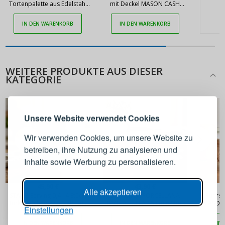
Tortenpalette aus Edelstahl
mit Deckel MASON CASH
MASON CASH Innovative
Innovative Kitchen 0,9 l weiß
Kitchen
IN DEN WARENKORB
IN DEN WARENKORB
WEITERE PRODUKTE AUS DIESER
ANMELDEN
REGISTRIEREN
KATEGORIE
Melden Sie sich bei Ihrem
Unsere Website verwendet Cookies
Konto an
Wir verwenden Cookies, um unsere Website zu
betreiben, ihre Nutzung zu analysieren und
E-Mail-Adresse
Inhalte sowie Werbung zu personalisieren.
45,90 €
43,90 €
Passwort
ANZEIGEN
Alle akzeptieren
STAUB Serving 0,4 l 4 Stück.
Schalen LA PORCELLANA
Rührsc
türkis Küchenschüsseln aus
BIANCA LUNIA 15 cm 6 Stück
MASON 
Einstellungen
Keramik
ANMELDEN
IN DEN WARENKORB
IN DEN WARENKORB
IN