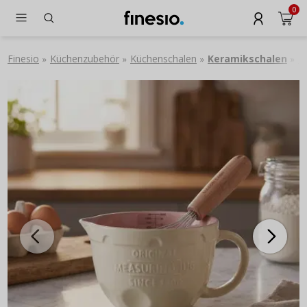
0
Finesio
Küchenzubehör
Küchenschalen
Keramikschalen
R
»
»
»
»