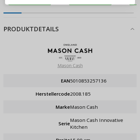
Passwort erinnern
PRODUKTDETAILS
Mason Cash
EAN
5010853257136
Herstellercode
2008.185
Marke
Mason Cash
Mason Cash Innovative
Serie
Kitchen
Breite
15,00 cm