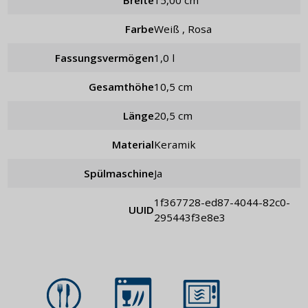
Farbe
weiß , Rosa
Fassungsvermögen
1,0 l
Gesamthöhe
10,5 cm
Länge
20,5 cm
Material
Keramik
Spülmaschine
Ja
1f367728-ed87-4044-82c0-
UUID
295443f3e8e3