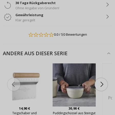
30 Tage Rückgaberecht
Ohne Angabe von Gründen!
Gewährleistung
Klar geregelt
0.0
/ 5
0 Bewertungen
ANDERE AUS DIESER SERIE
Pok
14,90 €
30,90 €
Teigschaber und
Puddingschüssel aus Steingut