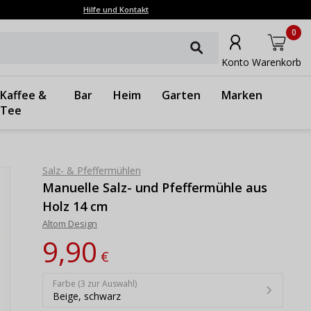
Hilfe und Kontakt
0
Konto
Warenkorb
Kaffee &
Bar
Heim
Garten
Marken
Tee
Salz- & Pfeffermühlen
Manuelle Salz- und Pfeffermühle aus
Holz 14 cm
Altom Design
9,90
€
Farbe (3 zur Auswahl)
Beige, schwarz