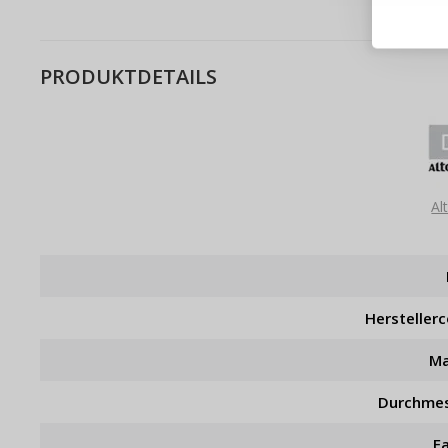
Bestel
Schnell
Live-Üb
Bestell
PRODUKTDETAILS
Al
Hersteller
Ma
Durchme
F