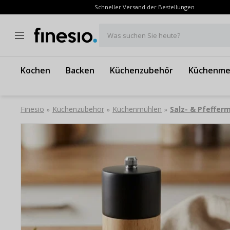
Schneller Versand der Bestellungen
Was suchen Sie heute?
Kochen
Backen
Küchenzubehör
Küchenme
Finesio
Küchenzubehör
Küchenmühlen
Salz- & Pfeffer
»
»
»