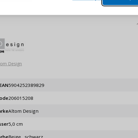
lungen nachverfolgen,
e Datenaktualisierung,
erblick über Änderungen an der
ANMELDE
ung,
Passwort erinn
tom Design
EAN
5904252389829
code
206015208
rke
Altom Design
sser
5,0 cm
arbe
Beige , schwarz