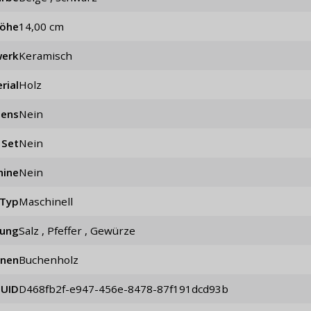
öhe
14,00 cm
werk
keramisch
rial
Holz
lens
nein
Set
nein
hine
Nein
Typ
maschinell
ung
Salz , Pfeffer , Gewürze
onen
Buchenholz
UID
d468fb2f-e947-456e-8478-87f191dcd93b