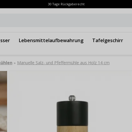
30 Tage Rückgaberecht
sser
Lebensmittelaufbewahrung
Tafelgeschirr
mühlen
Manuelle Salz- und Pfeffermühle aus Holz 14 cm
»