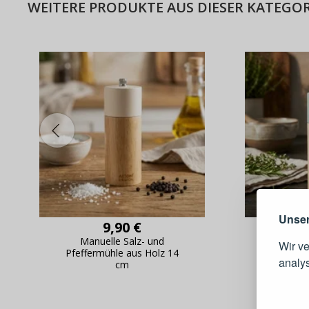
WEITERE PRODUKTE AUS DIESER KATEGOR
Warum e
Unser
9,90 €
Manuelle Salz- und
Manu
Wir v
Pfeffermühle aus Holz 14
Pfeffer
analy
cm
Schnell