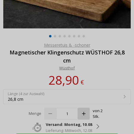
Messeretuis & -schoner
Magnetischer Klingenschutz WÜSTHOF 26,8
cm
Wüsthof
28,90
€
Länge (4 zur Auswahl)
26,8 cm
von 2
Menge
Stk.
Versand: Montag, 10.08
Lieferung: Mittwoch, 12.08