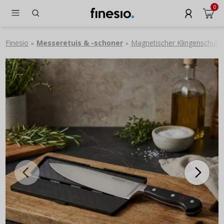
0
Finesio
Messeretuis & -schoner
Magnetischer Klingenschut
»
»