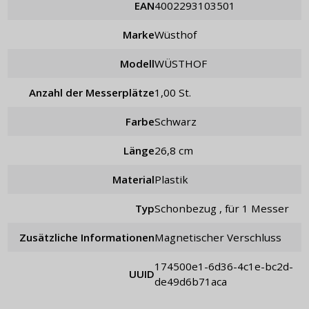
EAN
4002293103501
Marke
Wüsthof
Modell
WÜSTHOF
Anzahl der Messerplätze
1,00 St.
Farbe
schwarz
Länge
26,8 cm
Material
Plastik
Typ
Schonbezug , für 1 Messer
Zusätzliche Informationen
Magnetischer Verschluss
174500e1-6d36-4c1e-bc2d-
UUID
de49d6b71aca