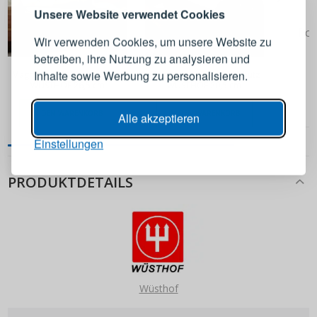
Melden Sie sich bei Ihrem
Unsere Website verwendet Cookies
Konto an
Pok
Wir verwenden Cookies, um unsere Website zu
betreiben, ihre Nutzung zu analysieren und
21,90 €
24,90 €
E-Mail-Adresse
Inhalte sowie Werbung zu personalisieren.
Magnetischer Klingenschutz
Magnetischer Klingenschutz
WÜSTHOF 26,5 cm
WÜSTHOF 20,5 cm
Passwort
ANZEIGEN
IN DEN WARENKORB
IN DEN WARENKORB
Alle akzeptieren
Einstellungen
ANMELDEN
PRODUKTDETAILS
Passwort erinnern
Wüsthof