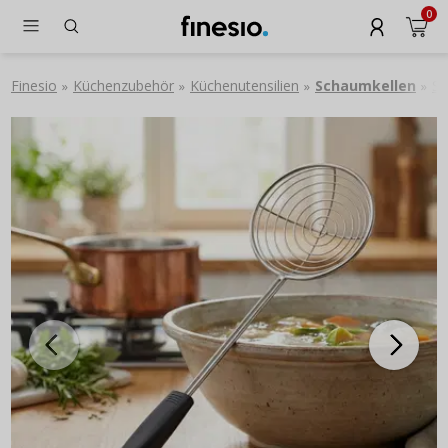
0
Finesio
Küchenzubehör
Küchenutensilien
Schaumkellen
Sc
»
»
»
»