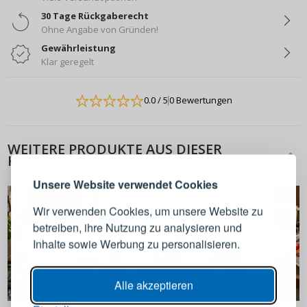
30 Tage Rückgaberecht
Ohne Angabe von Gründen!
Gewährleistung
Klar geregelt
0.0
/ 5
0 Bewertungen
ANMELDEN
REGISTRIEREN
WEITERE PRODUKTE AUS DIESER
KATEGORIE
Melden Sie sich bei Ihrem
Unsere Website verwendet Cookies
Konto an
Wir verwenden Cookies, um unsere Website zu
betreiben, ihre Nutzung zu analysieren und
E-Mail-Adresse
Inhalte sowie Werbung zu personalisieren.
Passwort
ANZEIGEN
Alle akzeptieren
18,90 €
20,90 €