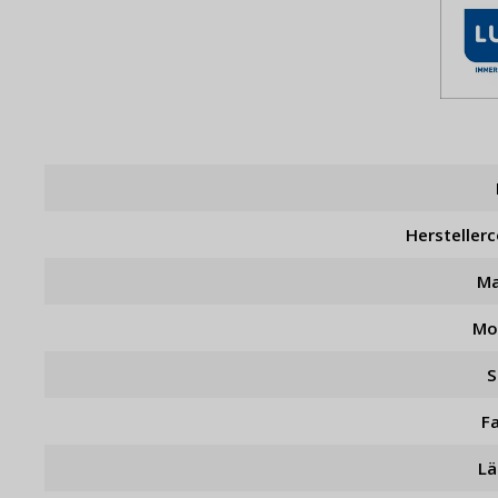
Hersteller
Ma
Mo
S
F
L