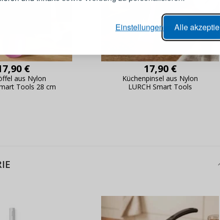
er Bestellvorgang,
Passwort
Einstellungen
Alle akzepti
lungen nachverfolgen,
e Datenaktualisierung,
erblick über Änderungen an der
ANMELDE
17,90 €
17,90 €
ung,
öffel aus Nylon
Küchenpinsel aus Nylon
Passwort erinn
mart Tools 28 cm
LURCH Smart Tools
IE