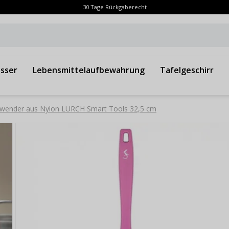
30 Tage Rückgaberecht
sser
Lebensmittelaufbewahrung
Tafelgeschirr
tzwender aus Nylon LURCH Smart Tools 32,5 cm