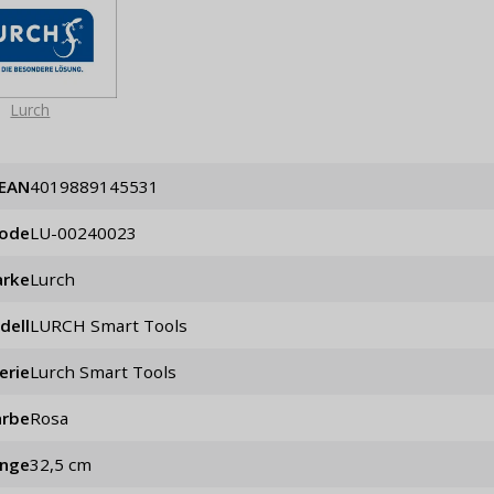
Lurch
EAN
4019889145531
code
LU-00240023
rke
Lurch
dell
LURCH Smart Tools
erie
Lurch Smart Tools
arbe
Rosa
änge
32,5 cm