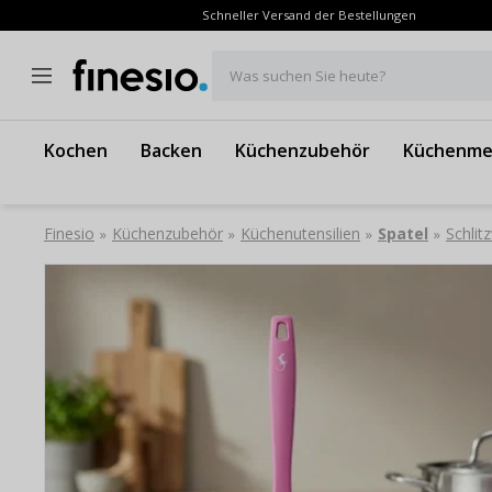
Schneller Versand der Bestellungen
Was suchen Sie heute?
Kochen
Backen
Küchenzubehör
Küchenme
Finesio
Küchenzubehör
Küchenutensilien
Spatel
Schli
»
»
»
»