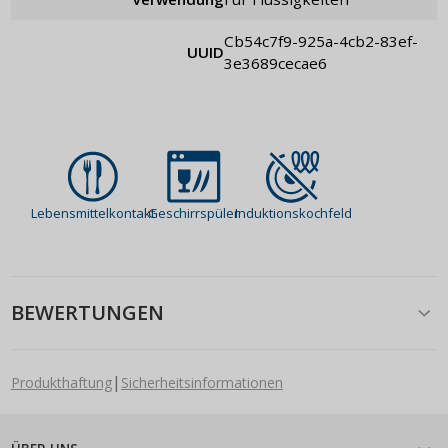
cb54c7f9-925a-4cb2-83ef-
UUID
3e3689cecae6
Lebensmittelkontakt
Geschirrspüler
Induktionskochfeld
BEWERTUNGEN
|
Produkthaftung
Sicherheitsinformationen