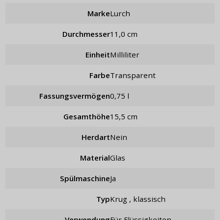
Marke
Lurch
Durchmesser
11,0 cm
Einheit
Milliliter
Farbe
Transparent
Fassungsvermögen
0,75 l
Gesamthöhe
15,5 cm
Herdart
Nein
Material
Glas
Spülmaschine
Ja
Typ
Krug , klassisch
Verwendung
für Flüssigkeiten