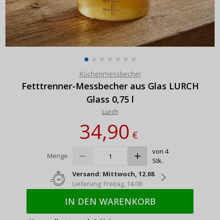
Küchenmessbecher
Fetttrenner-Messbecher aus Glas LURCH
Glass 0,75 l
Lurch
34,90
€
von 4
Menge
Stk.
Versand: Mittwoch, 12.08
Lieferung: Freitag, 14.08
IN DEN WARENKORB