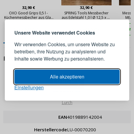
32,90 €
32,90 €
ANMELDEN
REGISTRIEREN
OXO Good Grips 0,5 l -
SPRING Tools Messbecher
Messbe
Küchenmessbecher aus Glas
aus Edelstahl 1,0 l Ø 12,5 x 13
MEAS
mit Deckel
cm
Melden Sie sich bei Ihrem
IN DEN WARENKORB
IN DEN WARENKORB
IN
Unsere Website verwendet Cookies
Konto an
Wir verwenden Cookies, um unsere Website zu
betreiben, ihre Nutzung zu analysieren und
E-Mail-Adresse
PRODUKTDETAILS
Inhalte sowie Werbung zu personalisieren.
Passwort
ANZEIGEN
Alle akzeptieren
Einstellungen
ANMELDEN
Lurch
Passwort erinnern
EAN
4019889142004
Herstellercode
LU-00070200