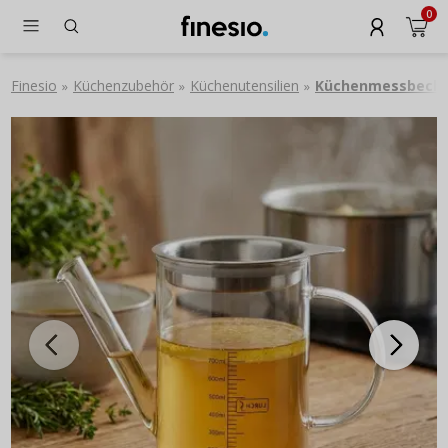
0
Finesio
Küchenzubehör
Küchenutensilien
Küchenmessbech
»
»
»