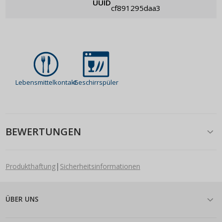
UUID
cf891295daa3
Lebensmittelkontakt
Geschirrspüler
BEWERTUNGEN
|
Produkthaftung
Sicherheitsinformationen
ÜBER UNS