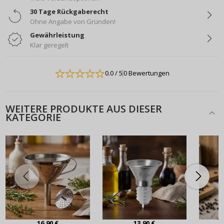
30 Tage Rückgaberecht
Ohne Angabe von Gründen!
Gewährleistung
Klar geregelt
0.0
/ 5
0 Bewertungen
WEITERE PRODUKTE AUS DIESER
KATEGORIE
16,90 €
13,90 €