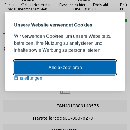
ANMELDEN
REGISTRIEREN
Edelstahl-Küchentrichter mit
Flaschentrichter aus Edelstahl
Einfül
herausnehmbarem Sieb
OLIPAC BOOTLE
PEUGE
OLIPAC SIEVE
IN DEN WARENKORB
IN DEN WARENKORB
IN
Melden Sie sich bei Ihrem
Unsere Website verwendet Cookies
Konto an
Wir verwenden Cookies, um unsere Website zu
betreiben, ihre Nutzung zu analysieren und
E-Mail-Adresse
PRODUKTDETAILS
Inhalte sowie Werbung zu personalisieren.
Passwort
ANZEIGEN
Alle akzeptieren
Einstellungen
ANMELDEN
Lurch
Passwort erinnern
EAN
4019889143575
Herstellercode
LU-00070279
Marke
Lurch