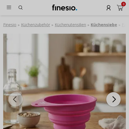
0
Finesio
Küchenzubehör
Küchenutensilien
Küchensiebe
Fal
»
»
»
»