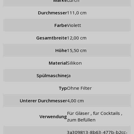
Durchmesser
111,0 cm
Farbe
Violett
Gesamtbreite
12,00 cm
Höhe
15,50 cm
Material
Silikon
Spülmaschine
Ja
Typ
ohne Filter
Unterer Durchmesser
4,00 cm
für Gläser , für Cocktails ,
Verwendung
zum Befüllen
3a309813-8b63-477b-b2cc-