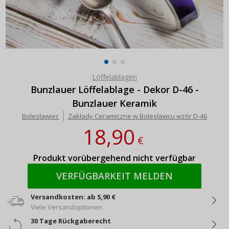
Löffelablagen
Bunzlauer Löffelablage - Dekor D-46 -
Bunzlauer Keramik
Bolesławiec
Zakłady Ceramiczne w Bolesławcu wzór D-46
18,90
€
Produkt vorübergehend nicht verfügbar
VERFÜGBARKEIT MELDEN
Versandkosten: ab 5,90 €
Viele Versandoptionen
30 Tage Rückgaberecht