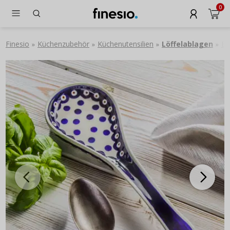
0
Finesio
Küchenzubehör
Küchenutensilien
Löffelablagen
Bu
»
»
»
»