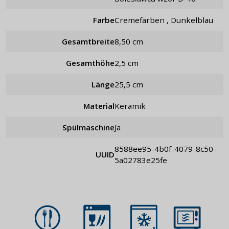
Farbe
Cremefarben , Dunkelblau
Gesamtbreite
8,50 cm
Gesamthöhe
2,5 cm
Länge
25,5 cm
Material
Keramik
Spülmaschine
Ja
8588ee95-4b0f-4079-8c50-
UUID
5a02783e25fe