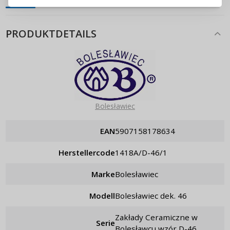
Passwort erinnern
PRODUKTDETAILS
Bolesławiec
EAN
5907158178634
Herstellercode
1418A/D-46/1
Marke
Bolesławiec
Modell
Bolesławiec dek. 46
Zakłady Ceramiczne w
Serie
Bolesławcu wzór D-46