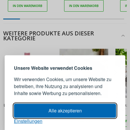
IN DEN WARENKORB
IN DEN WARENKORB
IN
WEITERE PRODUKTE AUS DIESER
KATEGORIE
ANMELDEN
REGISTRIEREN
Melden Sie sich bei Ihrem
Unsere Website verwendet Cookies
Konto an
Wir verwenden Cookies, um unsere Website zu
betreiben, ihre Nutzung zu analysieren und
E-Mail-Adresse
Inhalte sowie Werbung zu personalisieren.
15,90 €
14,90 €
Löffelablage MASON CASH In
Löffelablagen aus Silikon
Bunzla
Passwort
ANZEIGEN
the Meadow
LURCH 2 Stück
Dekor 13
Alle akzeptieren
Einstellungen
IN DEN WARENKORB
IN DEN WARENKORB
IN
ANMELDEN