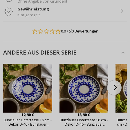
Ohne Angabe von Gründen!
Gewährleistung
Klar geregelt
0.0
/ 5
0 Bewertungen
ANDERE AUS DIESER SERIE
12,90 €
13,90 €
Bunzlauer Untertasse 16 cm -
Bunzlauer Untertasse 16 cm -
Bunzlau
Dekor D-46 - Bunzlauer
Dekor D-46 - Bunzlauer
cm - De
Keramik (2. Wahl)
Keramik