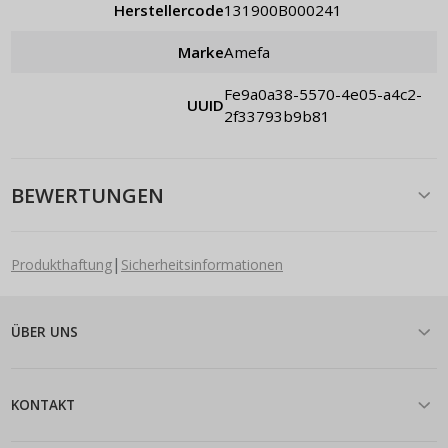
Herstellercode
131900B000241
Marke
Amefa
fe9a0a38-5570-4e05-a4c2-
UUID
2f33793b9b81
BEWERTUNGEN
|
Produkthaftung
Sicherheitsinformationen
ÜBER UNS
KONTAKT