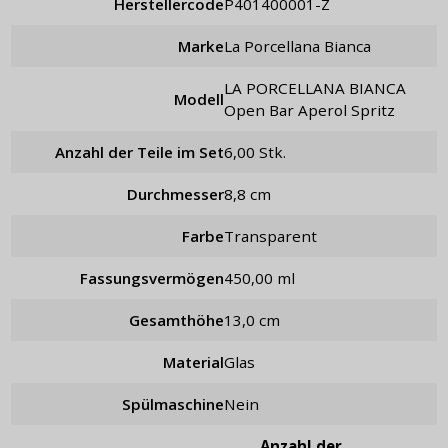
Herstellercode
P401400001-Z
Marke
La Porcellana Bianca
LA PORCELLANA BIANCA
Modell
Open Bar Aperol Spritz
Anzahl der Teile im Set
6,00 Stk.
Durchmesser
8,8 cm
Farbe
Transparent
Fassungsvermögen
450,00 ml
Gesamthöhe
13,0 cm
Material
Glas
Spülmaschine
Nein
Anzahl der