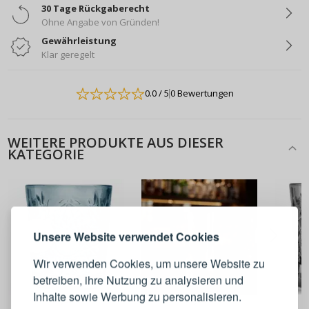
30 Tage Rückgaberecht
Ohne Angabe von Gründen!
Gewährleistung
Klar geregelt
0.0
/ 5
0 Bewertungen
WEITERE PRODUKTE AUS DIESER
KATEGORIE
ANMELDEN
REGISTRIEREN
Melden Sie sich bei Ihrem
Unsere Website verwendet Cookies
Konto an
Wir verwenden Cookies, um unsere Website zu
betreiben, ihre Nutzung zu analysieren und
E-Mail-Adresse
Inhalte sowie Werbung zu personalisieren.
11,90 €
14,90 €