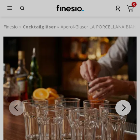
0
Finesio
Cocktailgläser
Aperol-Gläser LA PORCELLANA BIANCA 
»
»