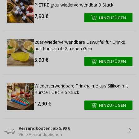
PIETRE grau wiederverwendbar 9 Stück
7,90 €
HINZUFÜGEN
+
+
20er-Wiederverwendbare Eiswürfel für Drinks
aus Kunststoff Zitronen Gelb
5,90 €
HINZUFÜGEN
+
+
Wiederverwendbare Trinkhalme aus Silikon mit
Bürste LURCH 6 Stück
12,90 €
HINZUFÜGEN
+
+
Versandkosten: ab 5,90 €
Viele Versandoptionen