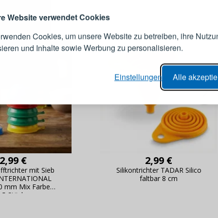
Melden Sie sich 
IE
Konto an
e Website verwendet Cookies
erwenden Cookies, um unsere Website zu betreiben, ihre Nutzu
E-Mail-Adresse
sieren und Inhalte sowie Werbung zu personalisieren.
er Bestellvorgang,
Passwort
Einstellungen
Alle akzepti
lungen nachverfolgen,
e Datenaktualisierung,
erblick über Änderungen an der
ANMELDE
ung,
Passwort erinn
2,99 €
2,99 €
ftrichter mit Sieb
Silikontrichter TADAR Silico
INTERNATIONAL
faltbar 8 cm
 mm Mix Farben
5 Stück