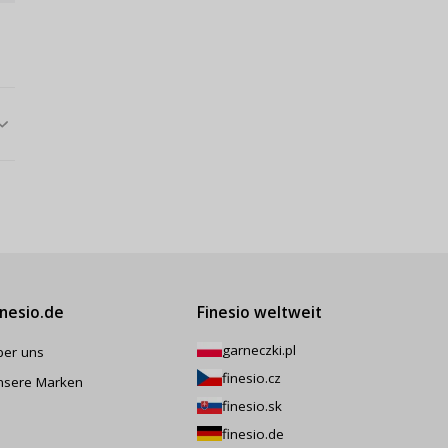
inesio.de
Finesio weltweit
garneczki.pl
ber uns
finesio.cz
nsere Marken
finesio.sk
finesio.de