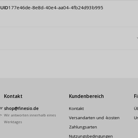
UID
177e46de-8e8d-40e4-aa04-4fb24d93b995
Kontakt
Kundenbereich
F
hr
shop@finesio.de
Kontakt
Ü
-
Wir antworten innerhalb eines
Versandarten und -kosten
U
Werktages
Zahlungsarten
Nutzungsbedingungen