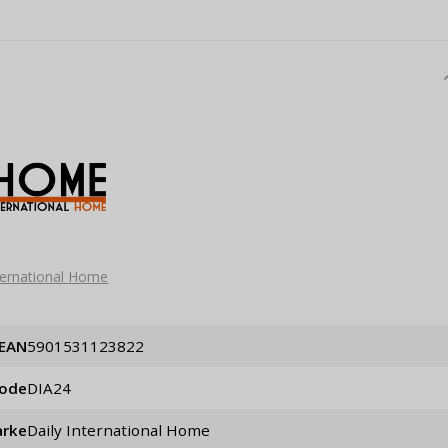
nternational Home
EAN
5901531123822
code
DIA24
rke
Daily International Home