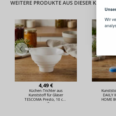
WEITERE PRODUKTE AUS DIESER KATEGOR
Unser
Wir v
analy
Schnell
Bestel
Schnell
Live-Üb
Bestell
4,49 €
Küchen-Trichter aus
Kunststof
Kunststoff für Gläser
DAILY 
TESCOMA Presto, 10 cm,
HOME 80
weiß