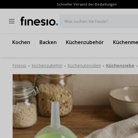
Schneller Versand der Bestellungen
Was suchen Sie heute?
Kochen
Backen
Küchenzubehör
Küchenme
Finesio
Küchenzubehör
Küchenutensilien
Küchensiebe
»
»
»
»