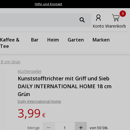
Hilfe und Kontakt
0
Konto
Warenkorb
Kaffee &
Bar
Heim
Garten
Marken
Tee
18 cm Grün
Küchensiebe
Kunststofftrichter mit Griff und Sieb
DAILY INTERNATIONAL HOME 18 cm
Grün
Daily International Home
3,99
€
Menge
von 50 Stk.