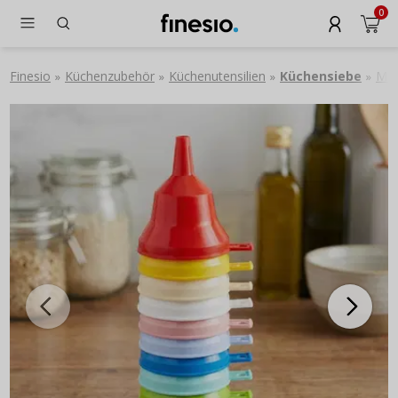
0
Finesio
Küchenzubehör
Küchenutensilien
Küchensiebe
Min
»
»
»
»