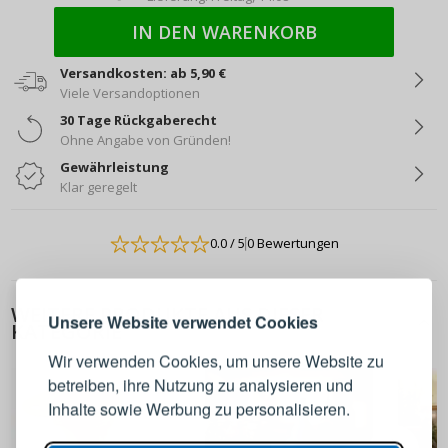
IN DEN WARENKORB
Versandkosten: ab 5,90 €
Viele Versandoptionen
30 Tage Rückgaberecht
Ohne Angabe von Gründen!
Gewährleistung
Klar geregelt
ANMELDEN
REGISTRIEREN
0.0
/ 5
0 Bewertungen
WEITERE PRODUKTE AUS DIESER
Melden Sie sich bei Ihrem
Unsere Website verwendet Cookies
KATEGORIE
Konto an
Wir verwenden Cookies, um unsere Website zu
betreiben, ihre Nutzung zu analysieren und
E-Mail-Adresse
Inhalte sowie Werbung zu personalisieren.