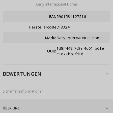
Daily International Home
EAN
5901531127516
Herstellercode
DI8324
Marke
Daily International Home
1d8ff448-7c9a-4d61-b61e-
UUID
e1e77bb1fd1d
BEWERTUNGEN
Sicherheitsinformationen
ÜBER UNS