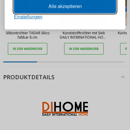
Passwort
ANZEIGEN
Alle akzeptieren
Einstellungen
ANMELDEN
2,99 €
2,99 €
Silikontrichter TADAR Silico
Kunststofftrichter mit Sieb
Küchen
faltbar 8 cm
DAILY INTERNATIONAL HOME
c
Passwort erinnern
80 mm Mix Farben 5 Stück
IN DEN WARENKORB
IN DEN WARENKORB
IN
PRODUKTDETAILS