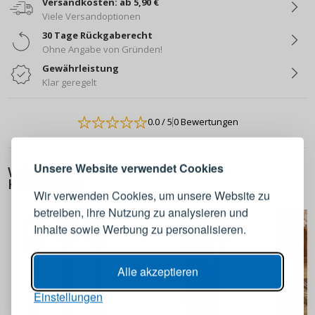
Versandkosten: ab 5,90 €
Viele Versandoptionen
30 Tage Rückgaberecht
Ohne Angabe von Gründen!
Gewährleistung
Klar geregelt
ANMELDEN
REGISTRIEREN
0.0
/ 5
0 Bewertungen
Melden Sie sich bei Ihrem
Unsere Website verwendet Cookies
WEITERE PRODUKTE AUS DIESER
Konto an
KATEGORIE
Wir verwenden Cookies, um unsere Website zu
betreiben, ihre Nutzung zu analysieren und
E-Mail-Adresse
Inhalte sowie Werbung zu personalisieren.
Passwort
ANZEIGEN
Alle akzeptieren
Einstellungen