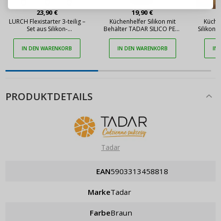
ANMELDEN
23,90 €
19,90 €
LURCH Flexistarter 3-teilig –
Küchenhelfer Silikon mit
Küchen
Passwort erinnern
Set aus Silikon-
Behälter TADAR SILICO PEMI
Silikon
Küchenutensilien
schwarz 8-teilig
IN DEN WARENKORB
IN DEN WARENKORB
IN
PRODUKTDETAILS
Tadar
EAN
5903313458818
Marke
Tadar
Farbe
Braun