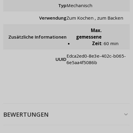
Typ
mechanisch
Verwendung
zum Kochen , zum Backen
Max.
Zusätzliche Informationen
gemessene
Zeit
: 60 min
edca2ed0-8e3e-402c-b065-
UUID
6e5aa4f5086b
BEWERTUNGEN