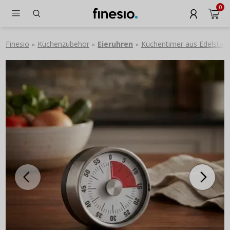
0
Finesio
Küchenzubehör
Eieruhren
Küchentimer aus Edelstah
»
»
»