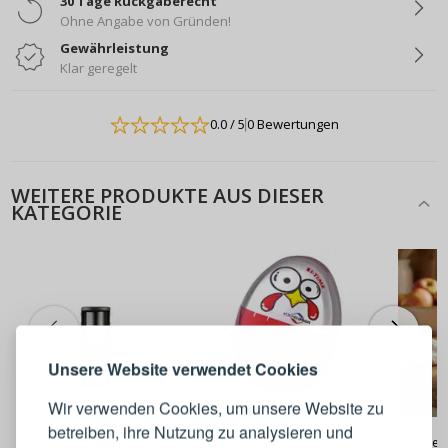
30 Tage Rückgaberecht
Ohne Angabe von Gründen!
Gewährleistung
Klar geregelt
0.0
/ 5
0 Bewertungen
WEITERE PRODUKTE AUS DIESER
KATEGORIE
ANMELDEN
REGISTRIEREN
Melden Sie sich bei Ihrem
Unsere Website verwendet Cookies
Konto an
Wir verwenden Cookies, um unsere Website zu
14,90 €
14,90 €
KÜCHENPROFI EI-TIME –
betreiben, ihre Nutzung zu analysieren und
Eierkochindikator 6 x 4 x 3,5
BODUM Bistro black –
Küchent
E-Mail-Adresse