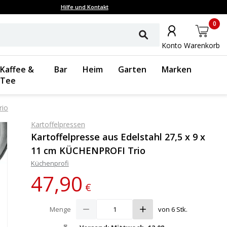
Hilfe und Kontakt
0
Konto
Warenkorb
Kaffee &
Bar
Heim
Garten
Marken
Tee
rio
Kartoffelpressen
Kartoffelpresse aus Edelstahl 27,5 x 9 x
11 cm KÜCHENPROFI Trio
Küchenprofi
47,90
€
Menge
von 6 Stk.