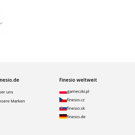
inesio.de
Finesio weltweit
garneczki.pl
ber uns
finesio.cz
nsere Marken
finesio.sk
finesio.de