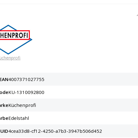
üchenprofi
EAN
4007371027755
code
KU-1310092800
rke
Küchenprofi
arbe
Edelstahl
UID
4cea33d8-cf12-4250-a7b3-3947b506d452