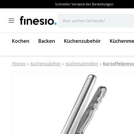
Schneller Versand der Bestellungen
Was suchen Sie heute?
Kochen
Backen
Küchenzubehör
Küchenme
Finesio
Küchenzubehör
Küchenutensilien
Kartoffelpres
»
»
»