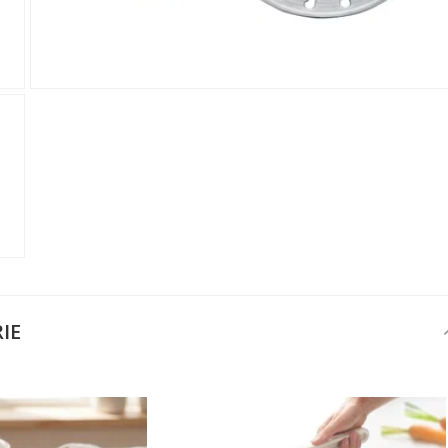
ANMELDEN
RE
s sich lohnt, ein Konto zu
erstellen
Melden Sie sich 
Konto an
E-Mail-Adresse
IE
er Bestellvorgang,
Passwort
lungen nachverfolgen,
e Datenaktualisierung,
erblick über Änderungen an der
ANMELDE
ung,