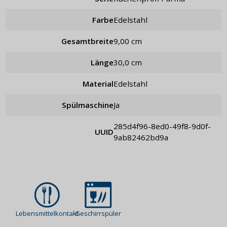
Farbe
Edelstahl
Gesamtbreite
9,00 cm
Länge
30,0 cm
Material
Edelstahl
Spülmaschine
Ja
285d4f96-8ed0-49f8-9d0f-
UUID
9ab82462bd9a
Lebensmittelkontakt
Geschirrspüler