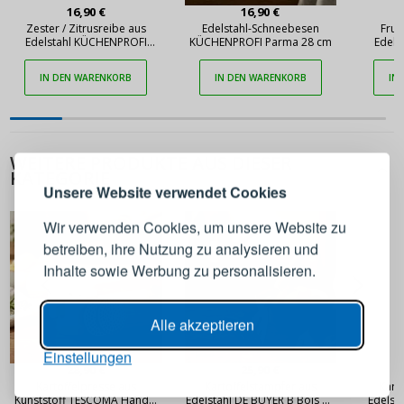
16,90 €
16,90 €
Zester / Zitrusreibe aus
Edelstahl-Schneebesen
Fruc
Edelstahl KÜCHENPROFI
KÜCHENPROFI Parma 28 cm
Edels
Parma
IN DEN WARENKORB
IN DEN WARENKORB
IN
ANMELDEN
REGISTRIEREN
WEITERE PRODUKTE AUS DIESER
KATEGORIE
Melden Sie sich bei Ihrem
Unsere Website verwendet Cookies
Konto an
Wir verwenden Cookies, um unsere Website zu
betreiben, ihre Nutzung zu analysieren und
E-Mail-Adresse
Inhalte sowie Werbung zu personalisieren.
Passwort
ANZEIGEN
Alle akzeptieren
Einstellungen
28,90 €
25,90 €
ANMELDEN
Kartoffelpresse aus
Kartoffelstampfer aus
Kart
Kunststoff TESCOMA Handy,
Edelstahl DE BUYER B Bois 29
Edelst