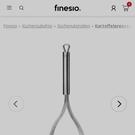
0
Finesio
Küchenzubehör
Küchenutensilien
Kartoffelpressen
»
»
»
»