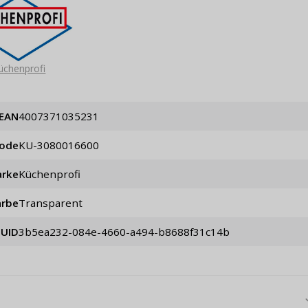
üchenprofi
EAN
4007371035231
code
KU-3080016600
rke
Küchenprofi
arbe
Transparent
UID
3b5ea232-084e-4660-a494-b8688f31c14b