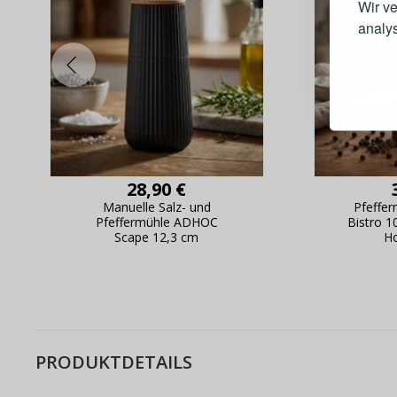
Wir v
analy
Schnell
Bestel
Schnell
Live-Üb
Bestell
28,90 €
Manuelle Salz- und
Pfeffe
Pfeffermühle ADHOC
Bistro 1
Scape 12,3 cm
Ho
PRODUKTDETAILS