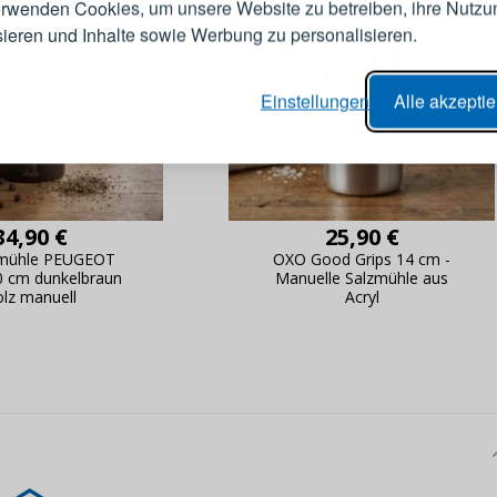
erwenden Cookies, um unsere Website zu betreiben, ihre Nutzu
E-Mail-Adresse
sieren und Inhalte sowie Werbung zu personalisieren.
er Bestellvorgang,
Passwort
Einstellungen
Alle akzepti
lungen nachverfolgen,
e Datenaktualisierung,
erblick über Änderungen an der
ANMELDE
ung,
34,90 €
25,90 €
Passwort erinn
rmühle PEUGEOT
OXO Good Grips 14 cm -
0 cm dunkelbraun
Manuelle Salzmühle aus
lz manuell
Acryl