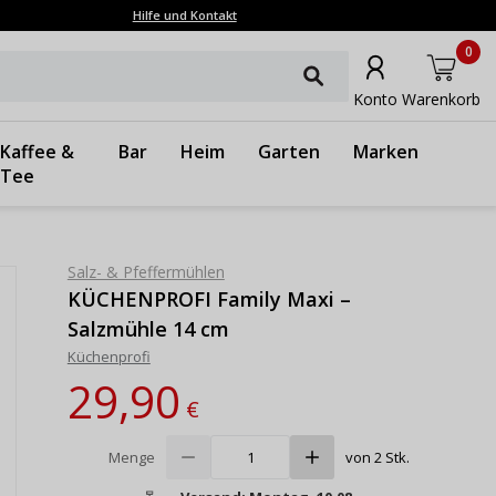
Hilfe und Kontakt
0
Konto
Warenkorb
Kaffee &
Bar
Heim
Garten
Marken
Tee
Salz- & Pfeffermühlen
KÜCHENPROFI Family Maxi –
Salzmühle 14 cm
Küchenprofi
29,90
€
Menge
von 2 Stk.