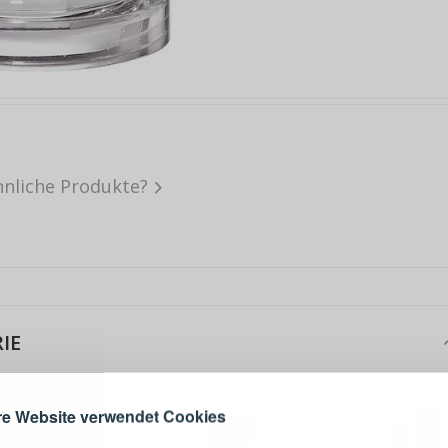
hnliche Produkte?
ANMELDEN
RE
s sich lohnt, ein Konto zu
IE
erstellen
Melden Sie sich 
Konto an
e Website verwendet Cookies