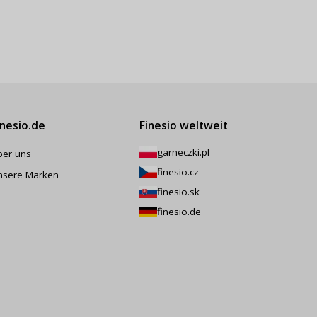
inesio.de
Finesio weltweit
garneczki.pl
ber uns
finesio.cz
nsere Marken
finesio.sk
finesio.de