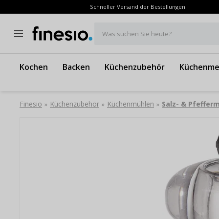
Schneller Versand der Bestellungen
Was suchen Sie heute?
Kochen
Backen
Küchenzubehör
Küchenme
Finesio
Küchenzubehör
Küchenmühlen
Salz- & Pfeffer
»
»
»