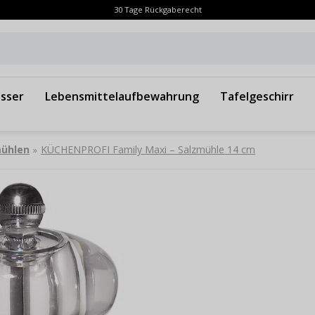
30 Tage Rückgaberecht
sser
Lebensmittelaufbewahrung
Tafelgeschirr
mühlen
KÜCHENPROFI Family Maxi – Salzmühle 14 cm
»