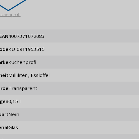
üchenprofi
EAN
4007371072083
code
KU-0911953515
rke
Küchenprofi
heit
Milliliter , Esslöffel
arbe
Transparent
ögen
0,15 l
dart
Nein
rial
Glas