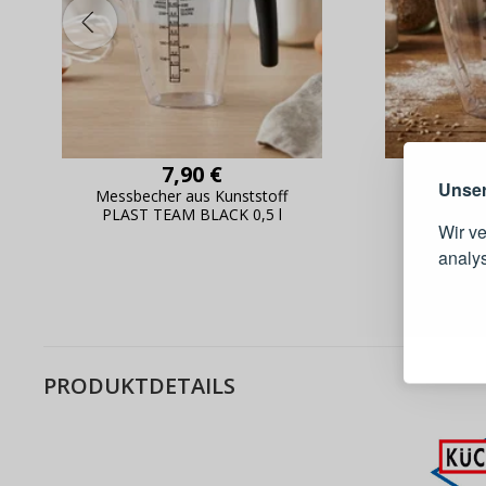
Warum e
7,90 €
Unser
Messbecher aus Kunststoff
Messbech
PLAST TEAM BLACK 0,5 l
PLAST T
Wir v
analy
Schnell
Bestel
Schnell
PRODUKTDETAILS
Live-Üb
Bestell