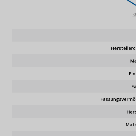
K
Hersteller
Ma
Ein
F
Fassungsverm
Her
Mate