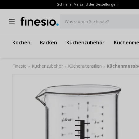
Schneller Versand der Bestellungen
Was suchen Sie heute?
Kochen
Backen
Küchenzubehör
Küchenme
Finesio
Küchenzubehör
Küchenutensilien
Küchenmessb
»
»
»