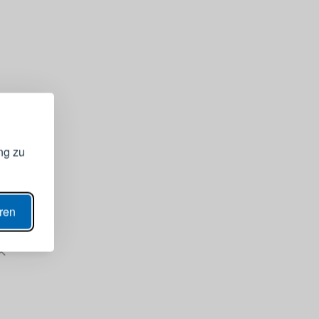
GISTRIEREN
bei Ihrem
ng zu
ANZEIGEN
eren
N
ern