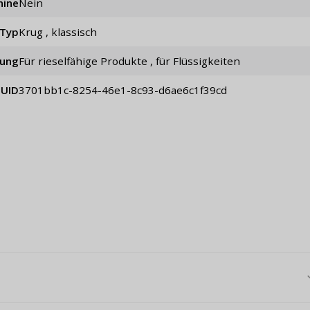
hine
Nein
Typ
Krug , klassisch
ung
für rieselfähige Produkte , für Flüssigkeiten
UID
3701bb1c-8254-46e1-8c93-d6ae6c1f39cd