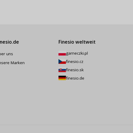
inesio.de
Finesio weltweit
garneczki.pl
ber uns
finesio.cz
nsere Marken
finesio.sk
finesio.de