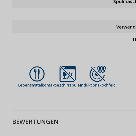
Spülmasc
Verwend
U
Lebensmittelkontakt
Geschirrspüler
Induktionskochfeld
BEWERTUNGEN