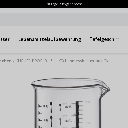
30 Tage Rückgaberecht
sser
Lebensmittelaufbewahrung
Tafelgeschirr
echer
KUCHENPROFI 0,15 l - Küchenmessbecher aus Glas
»