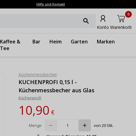
Hilfe und Kontakt
0
Konto
Warenkorb
Kaffee &
Bar
Heim
Garten
Marken
Tee
Küchenmessbecher
KUCHENPROFI 0,15 l -
Küchenmessbecher aus Glas
Küchenprofi
10,90
€
Menge
von 20 Stk.