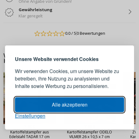
Ohne Angabe von Gründen!
Gewährleistung
Klar geregelt
0.0
/ 5
0 Bewertungen
ANMELDEN
REGISTRIEREN
WEITERE PRODUKTE AUS DIESER
Melden Sie sich bei Ihrem
Unsere Website verwendet Cookies
KATEGORIE
Konto an
Wir verwenden Cookies, um unsere Website zu
betreiben, ihre Nutzung zu analysieren und
E-Mail-Adresse
Inhalte sowie Werbung zu personalisieren.
Passwort
ANZEIGEN
Alle akzeptieren
Einstellungen
ANMELDEN
7,90 €
7,90 €
7
Kartoffelstampfer aus
Kartoffelstampfer ODELO
ZWI
Edelstahl TADAR 17 cm
VILMER 26 x 10,5 x 7 cm
Kart