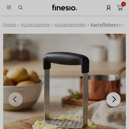
0
Finesio
Küchenzubehör
Küchenutensilien
Kartoffelpressen
»
»
»
»