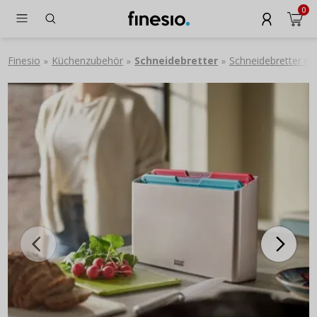
0
Finesio
Küchenzubehör
Schneidebretter
Schneidebretter mi
»
»
»