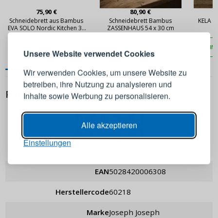
75,90 €
80,90 €
ANMELDEN
REGISTRIEREN
Schneidebrett aus Bambus
Schneidebrett Bambus
KELA K
EVA SOLO Nordic Kitchen 35
ZASSENHAUS 54 x 30 cm
a
cm
ausziehb
Melden Sie sich bei Ihrem
IN DEN WARENKORB
IN DEN WARENKORB
IN
Unsere Website verwendet Cookies
Konto an
Wir verwenden Cookies, um unsere Website zu
betreiben, ihre Nutzung zu analysieren und
E-Mail-Adresse
PRODUKTDETAILS
Inhalte sowie Werbung zu personalisieren.
Passwort
ANZEIGEN
Alle akzeptieren
Einstellungen
Joseph Joseph
ANMELDEN
EAN
5028420006308
Passwort erinnern
Herstellercode
60218
Marke
Joseph Joseph