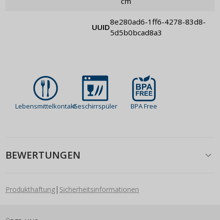
cm
8e280ad6-1ff6-4278-83d8-
UUID
5d5b0bcad8a3
Lebensmittelkontakt
Geschirrspüler
BPA Free
BEWERTUNGEN
|
Produkthaftung
Sicherheitsinformationen