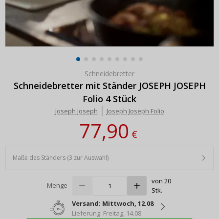
Schneidebretter
Schneidebretter mit Ständer JOSEPH JOSEPH
Folio 4 Stück
Joseph Joseph
Joseph Joseph Folio
77,90
€
Maße des Ständers (3 zur Auswahl)
von 20
Menge
Stk.
Versand: Mittwoch, 12.08
Lieferung: Freitag, 14.08