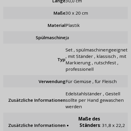
Länge
30,0 cm
Maße
30 x 20 cm
Material
Plastik
Spülmaschine
Ja
Set , spülmaschinengeeignet
, mit Ständer , klassisch , mit
Typ
Markierung , rutschfest ,
professionell
Verwendung
für Gemüse , für Fleisch
Edelstahlständer , Gestell
Zusätzliche Informationen
sollte per Hand gewaschen
werden
Maße des
Zusätzliche Informationen
Ständers
: 31,8 x 22,2