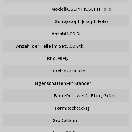
Modell
JOSEPH JOSEPH Folio
Serie
Joseph Joseph Folio
Anzahl
4,00 St.
Anzahl der Teile im Set
5,00 Stk.
BPA-FREI
Ja
Breite
20,00 cm
Eigenschaften
mit Ständer
Farbe
Rot , weiß , Blau , Grün
Form
rechteckig
Größe
klein