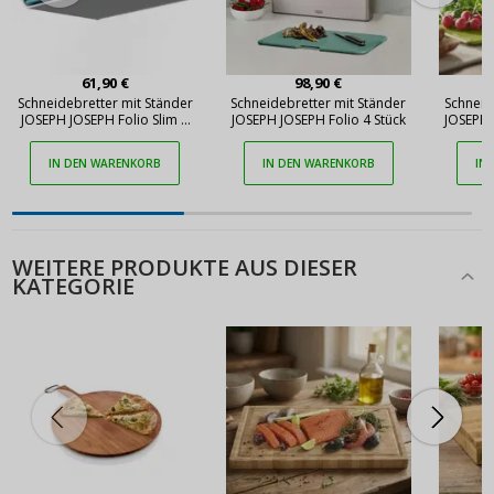
61,90 €
98,90 €
Schneidebretter mit Ständer
Schneidebretter mit Ständer
Schneid
JOSEPH JOSEPH Folio Slim 3
JOSEPH JOSEPH Folio 4 Stück
JOSEPH 
Stück
IN DEN WARENKORB
IN DEN WARENKORB
IN
WEITERE PRODUKTE AUS DIESER
KATEGORIE