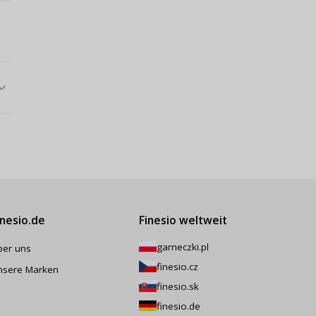
inesio.de
Finesio weltweit
garneczki.pl
ber uns
finesio.cz
nsere Marken
finesio.sk
finesio.de