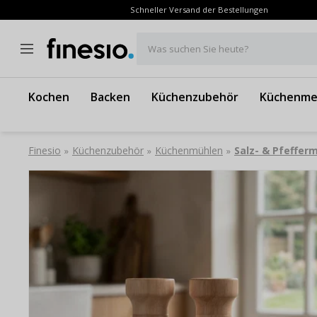
Schneller Versand der Bestellungen
Was suchen Sie heute?
Kochen
Backen
Küchenzubehör
Küchenme
Finesio
Küchenzubehör
Küchenmühlen
Salz- & Pfeffer
»
»
»