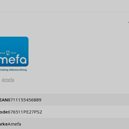
Amefa
EAN
8711155456889
code
676511PE27PS2
rke
Amefa