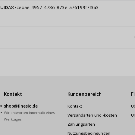
UID
a87cebae-4957-4736-873e-a76199f7f3a3
Kontakt
Kundenbereich
F
hr
shop@finesio.de
Kontakt
Ü
-
Wir antworten innerhalb eines
Versandarten und -kosten
U
Werktages
Zahlungsarten
Nutzungsbedingungen