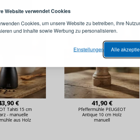
Melden Sie sich 
IE
Konto an
e Website verwendet Cookies
erwenden Cookies, um unsere Website zu betreiben, ihre Nutzu
E-Mail-Adresse
sieren und Inhalte sowie Werbung zu personalisieren.
er Bestellvorgang,
Passwort
Einstellungen
Alle akzepti
lungen nachverfolgen,
e Datenaktualisierung,
erblick über Änderungen an der
ANMELDE
ung,
Passwort erinn
43,90 €
41,90 €
T Tahiti 15 cm
Pfeffermühle PEUGEOT
rz - manuelle
Antique 10 cm Holz
rmühle aus Holz
manuell