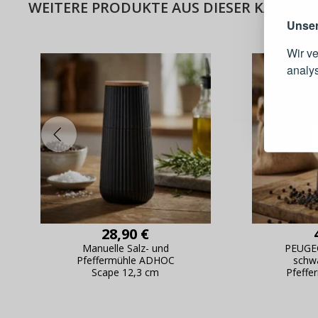
WEITERE PRODUKTE AUS DIESER KATEGOR
Unser
Wir v
analy
Schnell
Bestel
Schnell
Live-Üb
Bestell
28,90 €
Manuelle Salz- und
PEUGEO
Pfeffermühle ADHOC
schwa
Scape 12,3 cm
Pfeffe