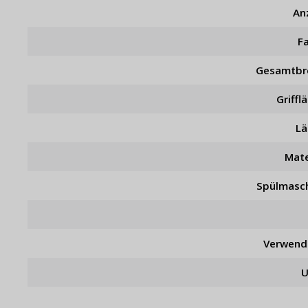
An
F
Gesamtbr
Griffl
L
Mate
Spülmasc
Verwend
U