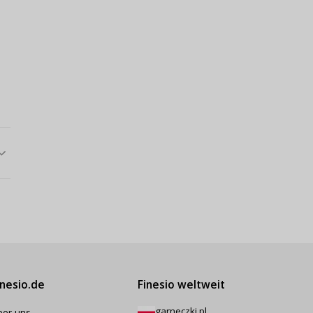
inesio.de
Finesio weltweit
garneczki.pl
ber uns