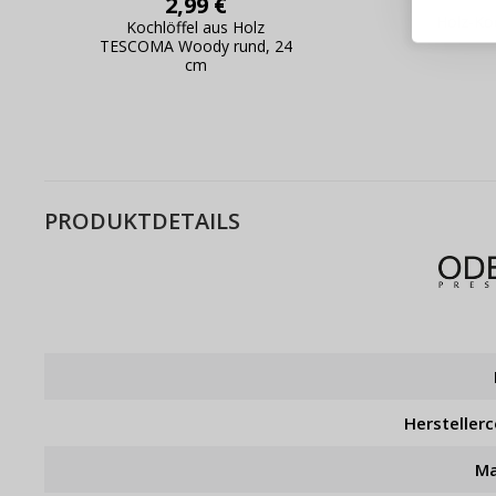
2,99 €
Schnell
Holz-Ko
Kochlöffel aus Holz
Live-Üb
TESCOMA Woody rund, 24
cm
Bestell
PRODUKTDETAILS
Hersteller
Ma