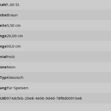
zahl
1,00 St.
arbe
Braun
eite
5,50 cm
änge
20,00 cm
änge
30,0 cm
rial
Holz
hine
Nein
Typ
klassisch
ung
für Speisen
UID
974dcfeb-20e8-4e06-9d4d-78f8d00910e8