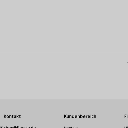
Kontakt
Kundenbereich
F
hr
shop@finesio.de
Kontakt
Ü