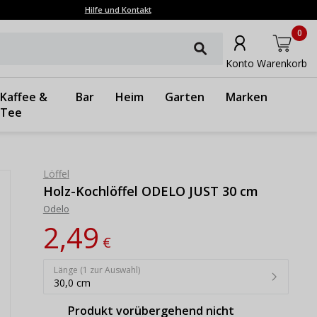
Hilfe und Kontakt
0
Konto
Warenkorb
Kaffee &
Bar
Heim
Garten
Marken
Tee
Löffel
Holz-Kochlöffel ODELO JUST 30 cm
Odelo
2,49
€
Länge (1 zur Auswahl)
30,0 cm
Produkt vorübergehend nicht