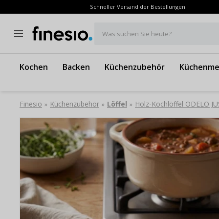
Schneller Versand der Bestellungen
Was suchen Sie heute?
Kochen
Backen
Küchenzubehör
Küchenme
Finesio
Küchenzubehör
Löffel
Holz-Kochlöffel ODELO J
»
»
»