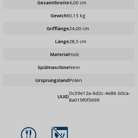
Gesamtbreite
4,00 cm
Gewicht
0,15 kg
Grifflänge
24,00 cm
Länge
28,5 cm
Material
Holz
Spülmaschine
Nein
Ursprungsland
Polen
dc39e12a-6d2c-4e86-b0ca-
UUID
8a019f0f3699