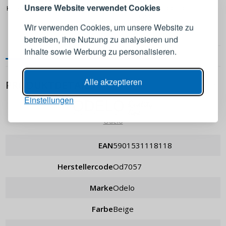
Melden Sie sich bei Ihrem
Unsere Website verwendet Cookies
Holz-Fleischklopfer KORDIAN
Holz-Fleischklopfer ODELO
Konto an
rund
Wir verwenden Cookies, um unsere Website zu
IN DEN WARENKORB
IN DEN WARENKORB
betreiben, ihre Nutzung zu analysieren und
E-Mail-Adresse
Inhalte sowie Werbung zu personalisieren.
Passwort
ANZEIGEN
Alle akzeptieren
PRODUKTDETAILS
Einstellungen
ANMELDEN
Odelo
Passwort erinnern
EAN
5901531118118
Herstellercode
od7057
Marke
Odelo
Farbe
Beige