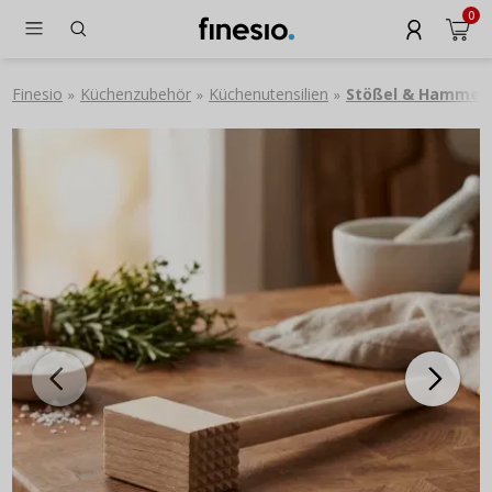
0
Finesio
Küchenzubehör
Küchenutensilien
Stößel & Hammer
»
»
»