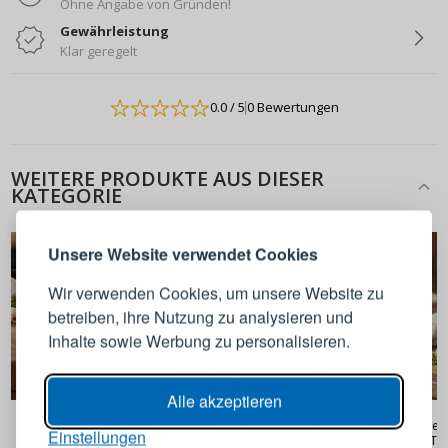
Ohne Angabe von Gründen!
Gewährleistung
Klar geregelt
0.0
/ 5
0 Bewertungen
ANMELDEN
REGISTRIEREN
WEITERE PRODUKTE AUS DIESER
KATEGORIE
Melden Sie sich bei Ihrem
Unsere Website verwendet Cookies
Konto an
Wir verwenden Cookies, um unsere Website zu
betreiben, ihre Nutzung zu analysieren und
E-Mail-Adresse
Inhalte sowie Werbung zu personalisieren.
Passwort
ANZEIGEN
Alle akzeptieren
5,90 €
4,49 €
Aluminium-Fleischklopfer
Holz-Fleischklopfer MIŁOSZ
5-seit
Einstellungen
TADAR Walze
ALTO