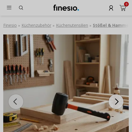
0
Finesio
Küchenzubehör
Küchenutensilien
Stößel & Hammer
»
»
»