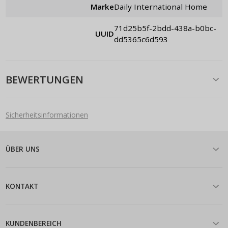
Marke
Daily International Home
71d25b5f-2bdd-438a-b0bc-
UUID
dd5365c6d593
BEWERTUNGEN
Sicherheitsinformationen
ÜBER UNS
KONTAKT
KUNDENBEREICH