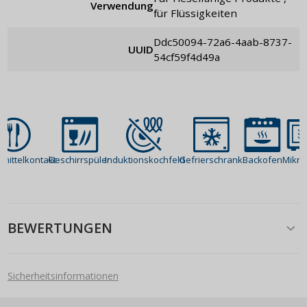
Verwendung
für Flüssigkeiten
ddc50094-72a6-4aab-8737-
UUID
54cf59f4d49a
mittelkontakt
Geschirrspüler
Induktionskochfeld
Gefrierschrank
Backofen
Mikro
BEWERTUNGEN
Sicherheitsinformationen