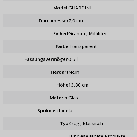
Modell
GUARDINI
Durchmesser
7,0 cm
Einheit
Gramm , Milliliter
Farbe
Transparent
Fassungsvermögen
0,5 l
Herdart
Nein
Höhe
13,80 cm
Material
Glas
Spülmaschine
Ja
Typ
Krug , klassisch
für rieselfähige Produkte ,