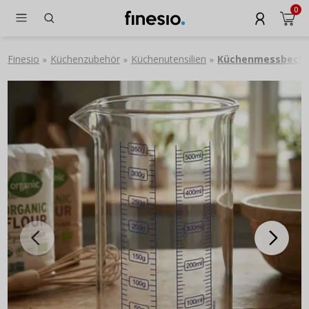
0
Finesio
Küchenzubehör
Küchenutensilien
Küchenmessbech
»
»
»