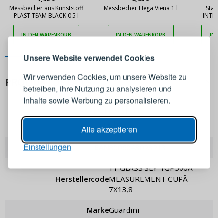
Messbecher aus Kunststoff
Messbecher Hega Viena 1 l
Sta
PLAST TEAM BLACK 0,5 l
INTE
ANMELDEN
REGISTRIEREN
PRECISI
mm
IN DEN WARENKORB
IN DEN WARENKORB
IN
Melden Sie sich bei Ihrem
Unsere Website verwendet Cookies
Konto an
Wir verwenden Cookies, um unsere Website zu
PRODUKTDETAILS
betreiben, ihre Nutzung zu analysieren und
E-Mail-Adresse
Inhalte sowie Werbung zu personalisieren.
Guardini
Passwort
ANZEIGEN
Alle akzeptieren
Einstellungen
EAN
8006043023213
ANMELDEN
11 GLASS SLY-YGP500Â
Herstellercode
MEASUREMENT CUPÂ
Passwort erinnern
7X13,8
Marke
Guardini