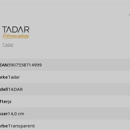
Tadar
EAN
5907558714999
rke
Tadar
dell
TADAR
fter
ja
sser
14,0 cm
arbe
Transparent