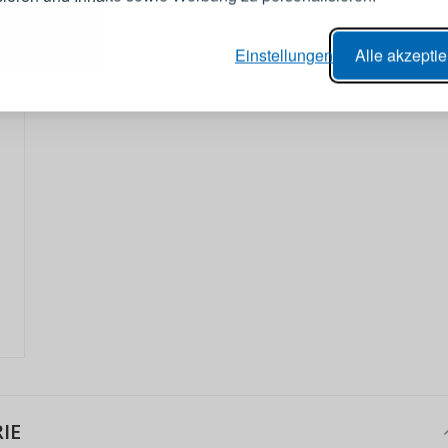
Suchen Sie ähnliche Produkte?
er Bestellvorgang,
Passwort
Einstellungen
Alle akzepti
lungen nachverfolgen,
e Datenaktualisierung,
erblick über Änderungen an der
ANMELDE
ung,
Passwort erinn
IE