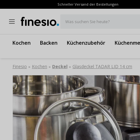
Schneller Versand der Bestellungen
Was suchen Sie heute?
Kochen
Backen
Küchenzubehör
Küchenme
Finesio
Kochen
Deckel
Glasdeckel TADAR LID 14 cm
»
»
»