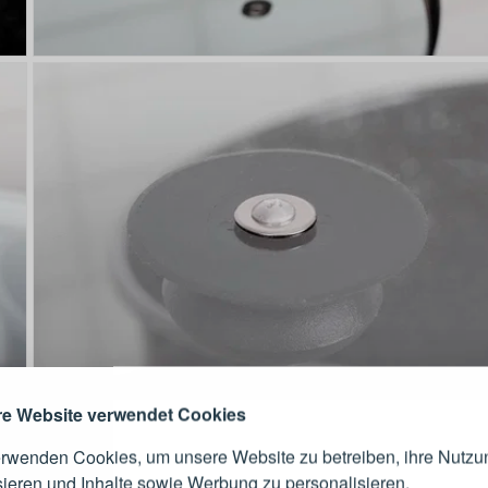
ANMELDEN
RE
s sich lohnt, ein Konto zu
erstellen
Melden Sie sich 
Konto an
e Website verwendet Cookies
erwenden Cookies, um unsere Website zu betreiben, ihre Nutzu
E-Mail-Adresse
sieren und Inhalte sowie Werbung zu personalisieren.