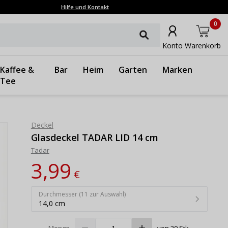
Hilfe und Kontakt
0
Konto
Warenkorb
Kaffee &
Bar
Heim
Garten
Marken
Tee
Deckel
Glasdeckel TADAR LID 14 cm
Tadar
3,99
€
Durchmesser (11 zur Auswahl)
14,0 cm
Menge
von 20 Stk.