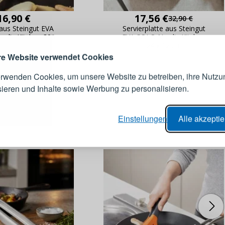
ANMELDEN
RE
s sich lohnt, ein Konto zu
16,90 €
17,56 €
32,90 €
erstellen
aus Steingut EVA
Servierplatte aus Steingut
rdic Kitchen 300
EVA SOLO Nordic Kitchen
Melden Sie sich 
ml
24 x 12 cm
Konto an
e Website verwendet Cookies
erwenden Cookies, um unsere Website zu betreiben, ihre Nutzu
E-Mail-Adresse
sieren und Inhalte sowie Werbung zu personalisieren.
er Bestellvorgang,
Passwort
IE
Einstellungen
Alle akzepti
lungen nachverfolgen,
e Datenaktualisierung,
erblick über Änderungen an der
ANMELDE
ung,
Passwort erinn