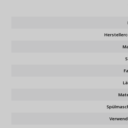
Hersteller
Ma
S
F
L
Mate
Spülmasc
Verwend