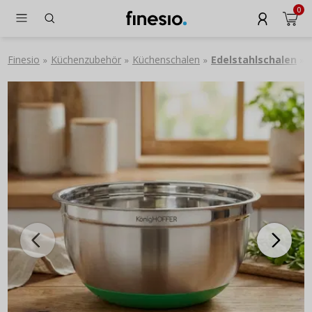
0
Finesio
Küchenzubehör
Küchenschalen
Edelstahlschalen
»
»
»
»