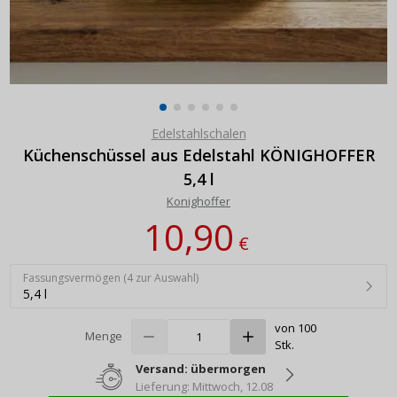
Edelstahlschalen
Küchenschüssel aus Edelstahl KÖNIGHOFFER
5,4 l
Konighoffer
10,90
€
Fassungsvermögen (4 zur Auswahl)
5,4 l
von 100
Menge
Stk.
Versand: übermorgen
Lieferung: Mittwoch, 12.08