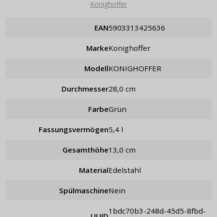
Konighoffer
EAN
5903313425636
Marke
Konighoffer
Modell
KONIGHOFFER
Durchmesser
28,0 cm
Farbe
Grün
Fassungsvermögen
5,4 l
Gesamthöhe
13,0 cm
Material
Edelstahl
Spülmaschine
Nein
1bdc70b3-248d-45d5-8fbd-
UUID