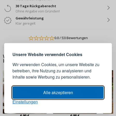
30 Tage Rückgaberecht
Ohne Angabe von Gründen!
Gewährleistung
Klar geregelt
ANMELDEN
REGISTRIEREN
0.0
/ 5
0 Bewertungen
Melden Sie sich bei Ihrem
Unsere Website verwendet Cookies
WEITERE PRODUKTE AUS DIESER
Konto an
KATEGORIE
Wir verwenden Cookies, um unsere Website zu
betreiben, ihre Nutzung zu analysieren und
E-Mail-Adresse
Inhalte sowie Werbung zu personalisieren.
Passwort
ANZEIGEN
Alle akzeptieren
Einstellungen
ANMELDEN
6,90 €
6,90 €