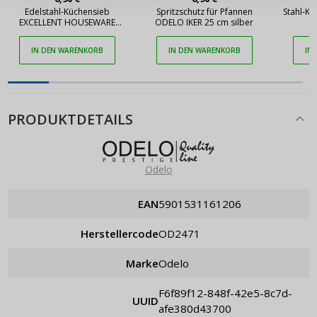
Edelstahl-Küchensieb
Spritzschutz für Pfannen
Stahl-K
Passwort erinnern
EXCELLENT HOUSEWARE
ODELO IKER 25 cm silber
COLANDER 20 cm
IN DEN WARENKORB
IN DEN WARENKORB
IN
PRODUKTDETAILS
Odelo
EAN
5901531161206
Herstellercode
OD2471
Marke
Odelo
f6f89f12-848f-42e5-8c7d-
UUID
afe380d43700