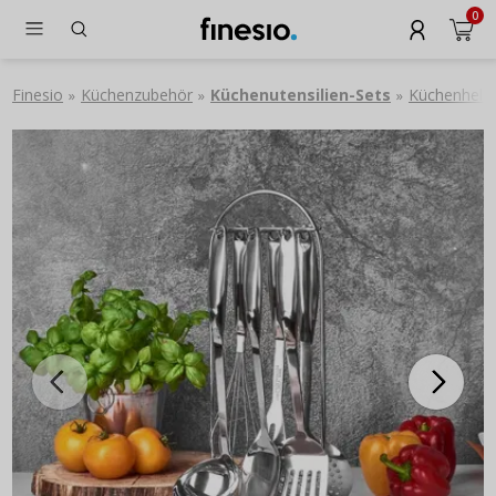
0
Finesio
Küchenzubehör
Küchenutensilien-Sets
Küchenhelfe
»
»
»