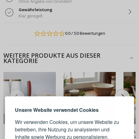
Ohne Angabe von Gründen!
Gewährleistung
Klar geregelt
0.0
/ 5
0 Bewertungen
WEITERE PRODUKTE AUS DIESER
KATEGORIE
ANMELDEN
REGISTRIEREN
Melden Sie sich bei Ihrem
Unsere Website verwendet Cookies
Konto an
Wir verwenden Cookies, um unsere Website zu
40,90 €
43,90 €
betreiben, ihre Nutzung zu analysieren und
Küchenutensilien aus Nylon
11-teiliges Küchenutensilien-
BUGATTI
E-Mail-Adresse
Inhalte sowie Werbung zu personalisieren.
JOSEPH JOSEPH Nest 6-teilig
Set aus Silikon KITCHENAID
Küch