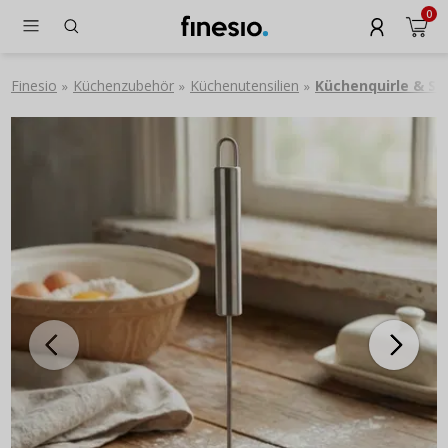
0
Finesio
Küchenzubehör
Küchenutensilien
Küchenquirle & S
»
»
»