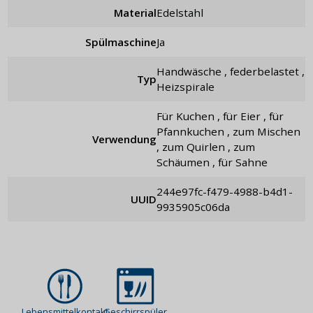
Material
Edelstahl
Spülmaschine
Ja
Handwäsche , federbelastet ,
Typ
Heizspirale
für Kuchen , für Eier , für
Pfannkuchen , zum Mischen
Verwendung
, zum Quirlen , zum
Schäumen , für Sahne
244e97fc-f479-4988-b4d1-
UUID
9935905c06da
Lebensmittelkontakt
Geschirrspüler