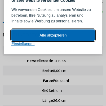
Unsere Website verwendet Cookies
TESCOMA Delicia, 25 cm
Stahl TALA 20 cm
Stah
Konto an
Wir verwenden Cookies, um unsere Website zu
IN DEN WARENKORB
IN DEN WARENKORB
IN
betreiben, ihre Nutzung zu analysieren und
E-Mail-Adresse
Inhalte sowie Werbung zu personalisieren.
Passwort
ANZEIGEN
PRODUKTDETAILS
Alle akzeptieren
Einstellungen
ANMELDEN
EAN
8592381183080
Herstellercode
141046
Passwort erinnern
Breite
8,00 cm
Farbe
Edelstahl
Größe
Klein
Länge
26,0 cm