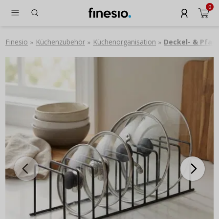
0
Finesio
Küchenzubehör
Küchenorganisation
Deckel- & Pfan
»
»
»