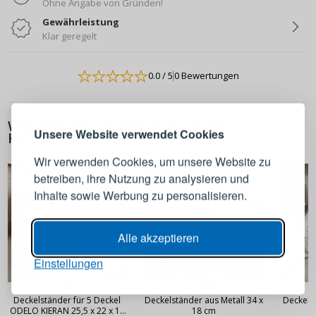
Ohne Angabe von Gründen!
Gewährleistung
Klar geregelt
0.0
/ 5
0 Bewertungen
ANMELDEN
REGISTRIEREN
WEITERE PRODUKTE AUS DIESER
Melden Sie sich bei Ihrem
Unsere Website verwendet Cookies
KATEGORIE
Konto an
Wir verwenden Cookies, um unsere Website zu
betreiben, ihre Nutzung zu analysieren und
E-Mail-Adresse
Inhalte sowie Werbung zu personalisieren.
Passwort
ANZEIGEN
Alle akzeptieren
Einstellungen
ANMELDEN
7,90 €
8,90 €
Deckelständer für 5 Deckel
Deckelständer aus Metall 34 x
Deckelst
ODELO KIERAN 25,5 x 22 x 14
18 cm