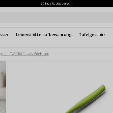
30 Tage Rückgaberecht
sser
Lebensmittelaufbewahrung
Tafelgeschirr
n - Tafellöffel aus Edelstahl