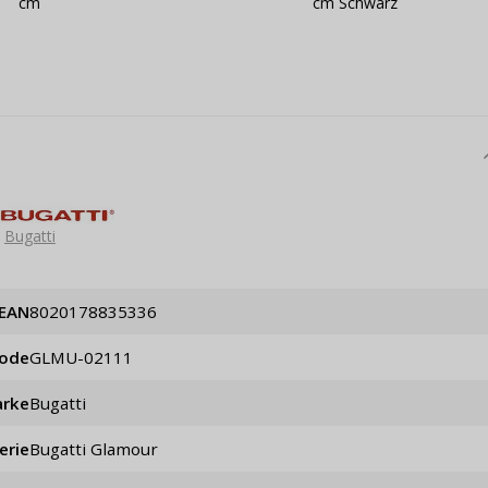
cm
cm Schwarz
Bugatti
EAN
8020178835336
code
GLMU-02111
rke
Bugatti
erie
Bugatti Glamour