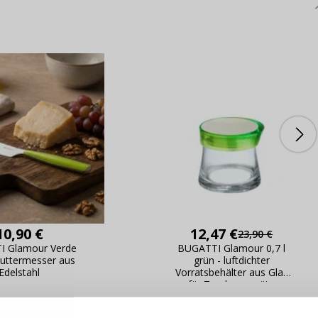
10,90 €
12,47 €
23,90 €
I Glamour Verde
BUGATTI Glamour 0,7 l
ANMELDEN
RE
Buttermesser aus
grün - luftdichter
s sich lohnt, ein Konto zu
Edelstahl
Vorratsbehälter aus Glas
erstellen
für Trockenvorräte
Melden Sie sich 