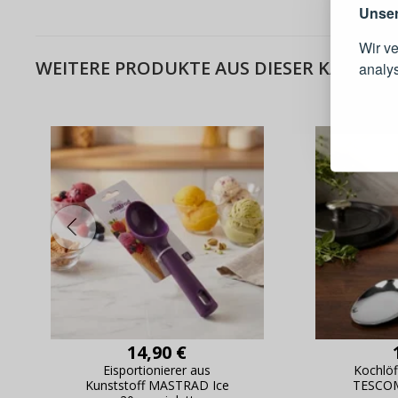
Unser
Wir v
WEITERE PRODUKTE AUS DIESER KATEGOR
analy
Schnell
Bestel
Schnell
Live-Üb
Bestell
14,90 €
Eisportionierer aus
Kochlöf
Kunststoff MASTRAD Ice
TESCOM