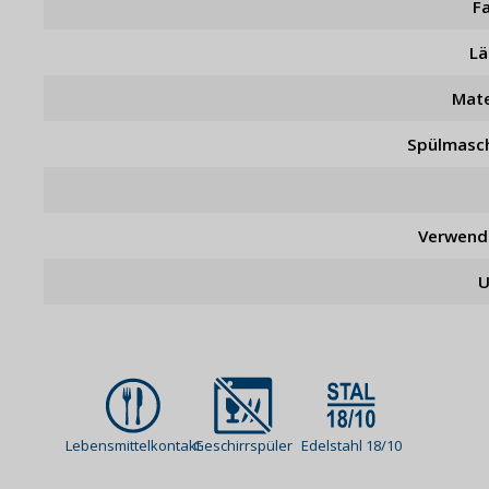
F
L
Mate
Spülmasc
Verwend
U
Lebensmittelkontakt
Geschirrspüler
Edelstahl 18/10