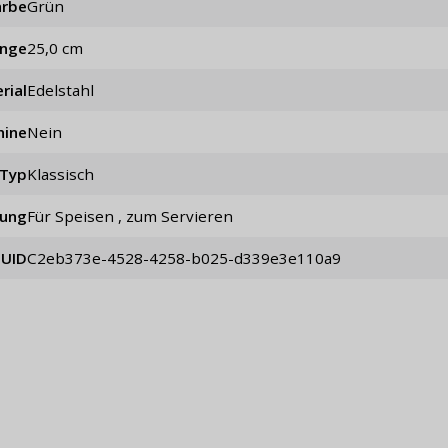
arbe
Grün
änge
25,0 cm
rial
Edelstahl
hine
Nein
Typ
klassisch
ung
für Speisen , zum Servieren
UID
c2eb373e-4528-4258-b025-d339e3e110a9