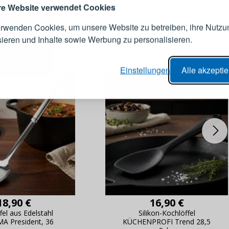
Konto an
e Website verwendet Cookies
erwenden Cookies, um unsere Website zu betreiben, ihre Nutzu
E-Mail-Adresse
IE
sieren und Inhalte sowie Werbung zu personalisieren.
er Bestellvorgang,
Passwort
Einstellungen
Alle akzepti
lungen nachverfolgen,
e Datenaktualisierung,
erblick über Änderungen an der
ANMELDE
ung,
Passwort erinn
18,90 €
16,90 €
fel aus Edelstahl
Silikon-Kochlöffel
A President, 36
KÜCHENPROFI Trend 28,5