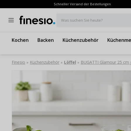
Schneller Versand der Bestellungen
Was suchen Sie heute?
Kochen
Backen
Küchenzubehör
Küchenme
Finesio
Küchenzubehör
Löffel
BUGATTI Glamour 25 cm grü
»
»
»