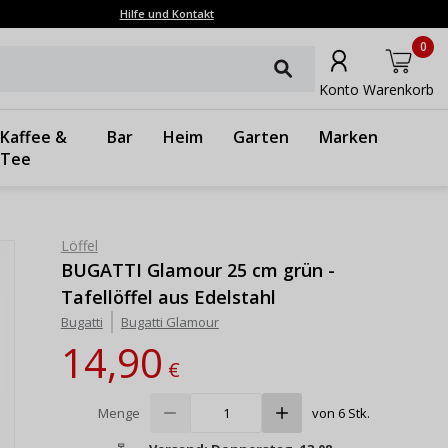
Hilfe und Kontakt
0
Konto
Warenkorb
Kaffee &
Bar
Heim
Garten
Marken
Tee
Löffel
BUGATTI Glamour 25 cm grün -
Tafellöffel aus Edelstahl
Bugatti
Bugatti Glamour
14,90
€
Menge
von 6 Stk.