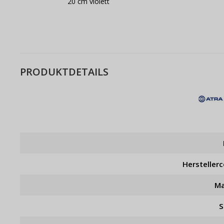
20 cm violett
PRODUKTDETAILS
Hersteller
Ma
S