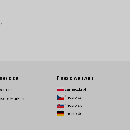
inesio.de
Finesio weltweit
garneczki.pl
ber uns
finesio.cz
nsere Marken
finesio.sk
finesio.de