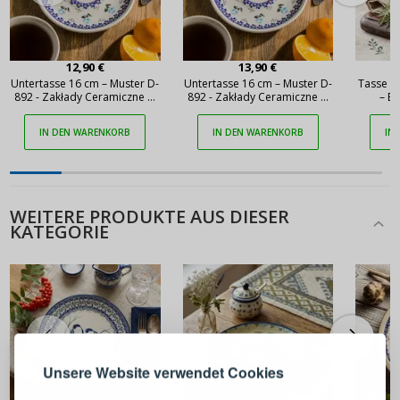
12,90 €
13,90 €
Untertasse 16 cm – Muster D-
Untertasse 16 cm – Muster D-
Tasse 2
892 - Zakłady Ceramiczne w
892 - Zakłady Ceramiczne w
– B
Bolesławcu (2 Wahl)
Bolesławcu
IN DEN WARENKORB
IN DEN WARENKORB
IN
WEITERE PRODUKTE AUS DIESER
KATEGORIE
ANMELDEN
REGISTRIEREN
Melden Sie sich bei Ihrem
Unsere Website verwendet Cookies
Konto an