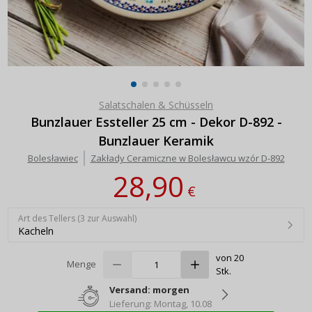
Salatschalen & Schüsseln
Bunzlauer Essteller 25 cm - Dekor D-892 -
Bunzlauer Keramik
Bolesławiec
Zakłady Ceramiczne w Bolesławcu wzór D-892
28,90
€
Art des Tellers (3 zur Auswahl)
Kacheln
von 20
Menge
Stk.
Versand: morgen
Lieferung: Montag, 10.08