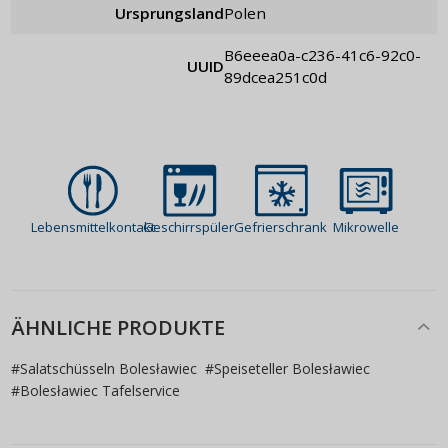
Ursprungsland
Polen
b6eeea0a-c236-41c6-92c0-
UUID
89dcea251c0d
Lebensmittelkontakt
Geschirrspüler
Gefrierschrank
Mikrowelle
ÄHNLICHE PRODUKTE
#
Salatschüsseln Bolesławiec
#
Speiseteller Bolesławiec
#
Bolesławiec Tafelservice