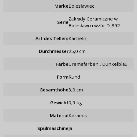
Marke
Bolesławiec
Zakłady Ceramiczne w
Serie
Bolesławcu wzór D-892
Art des Tellers
Kacheln
Durchmesser
25,0 cm
Farbe
Cremefarben , Dunkelblau
Form
rund
Gesamthöhe
3,0 cm
Gewicht
0,9 kg
Material
Keramik
Spülmaschine
Ja