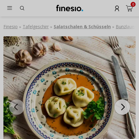
0
Finesio
Tafelgeschirr
Salatschalen & Schüsseln
Bunzlauer E
»
»
»