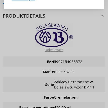
ANMELDEN
PRODUKTDETAILS
Passwort erinnern
Bolesławiec
EAN
5907154058572
Marke
Bolesławiec
Zakłady Ceramiczne w
Serie
Bolesławcu wzór D-111
Farbe
Cremefarben
Fassungsvermögen
450,00 ml