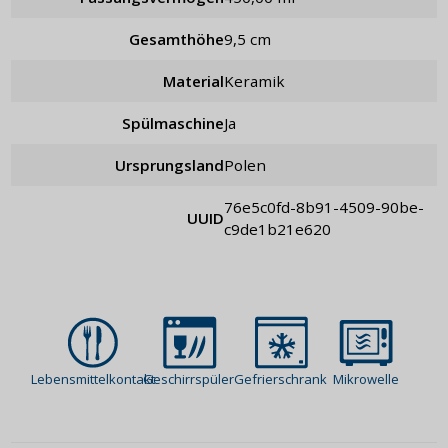
Gesamthöhe
9,5 cm
Material
Keramik
Spülmaschine
Ja
Ursprungsland
Polen
76e5c0fd-8b91-4509-90be-
UUID
c9de1b21e620
Lebensmittelkontakt
Geschirrspüler
Gefrierschrank
Mikrowelle