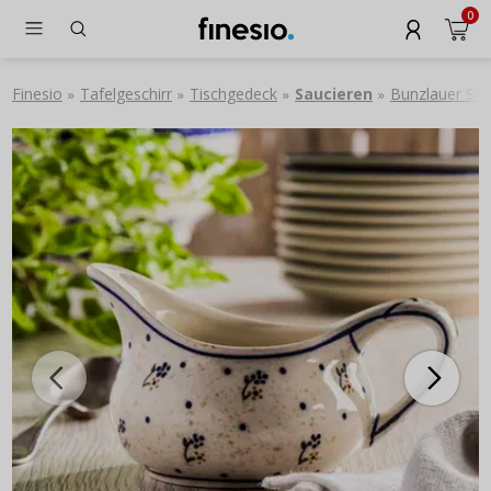
0
Finesio
Tafelgeschirr
Tischgedeck
Saucieren
Bunzlauer Sau
»
»
»
»