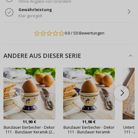
Ohne Angabe von Gründen!
Gewährleistung
Klar geregelt
0.0
/ 5
0 Bewertungen
ANDERE AUS DIESER SERIE
11,90 €
11,90 €
Bunzlauer Eierbecher - Dekor
Bunzlauer Eierbecher - Dekor
Untertas
111 - Bunzlauer Keramik (2.
111 - Bunzlauer Keramik
111 - Z
Wahl)
Bol