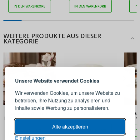
IN DEN WARENKORB
IN DEN WARENKORB
IN
WEITERE PRODUKTE AUS DIESER
KATEGORIE
ANMELDEN
REGISTRIEREN
Melden Sie sich bei Ihrem
Unsere Website verwendet Cookies
Konto an
Wir verwenden Cookies, um unsere Website zu
betreiben, ihre Nutzung zu analysieren und
E-Mail-Adresse
Inhalte sowie Werbung zu personalisieren.
24,90 €
23,90 €
Sauciere aus Porzellan
VERLO Forte - Sauciere 350 ml
Sauci
LUBIANA Venus Magnolia 300
MARIAP
ml
Passwort
ANZEIGEN
Alle akzeptieren
IN DEN WARENKORB
IN DEN WARENKORB
IN
Einstellungen