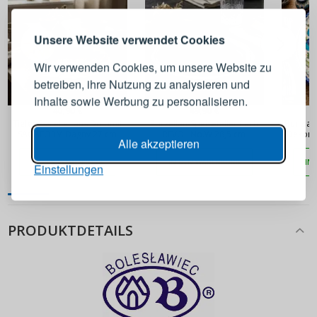
Melden Sie sich bei Ihrem
Unsere Website verwendet Cookies
Konto an
Wir verwenden Cookies, um unsere Website zu
betreiben, ihre Nutzung zu analysieren und
E-Mail-Adresse
Inhalte sowie Werbung zu personalisieren.
40,90 €
49,90 €
Tiefer Essteller aus Dolomit
Porzellan-Speiseteller flach
Bunzlaue
SAGAFORM Dagny 27 cm
REVOL No.W 28,5 cm
Dekor 2
Passwort
ANZEIGEN
Alle akzeptieren
IN DEN WARENKORB
IN DEN WARENKORB
IN
Einstellungen
ANMELDEN
PRODUKTDETAILS
Passwort erinnern