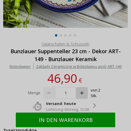
Salatschalen & Schüsseln
Bunzlauer Suppenteller 23 cm - Dekor ART-
149 - Bunzlauer Keramik
Bolesławiec
Zakłady Ceramiczne w Bolesławcu wzór ART-149
46,90
€
von 2
Menge
Stk.
Versand: heute
Lieferung: Montag, 10.08
IN DEN WARENKORB
Zusatzprodukte