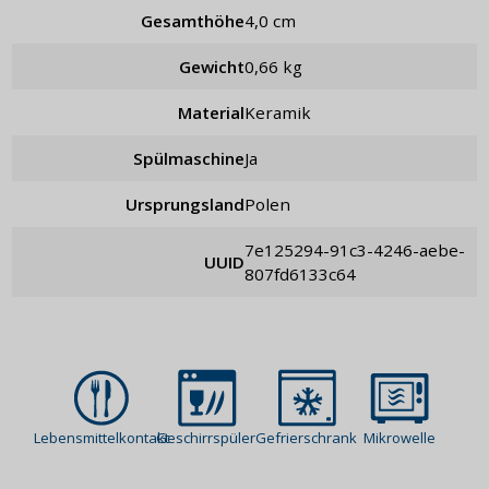
Gesamthöhe
4,0 cm
Gewicht
0,66 kg
Material
Keramik
Spülmaschine
Ja
Ursprungsland
Polen
7e125294-91c3-4246-aebe-
UUID
807fd6133c64
Lebensmittelkontakt
Geschirrspüler
Gefrierschrank
Mikrowelle