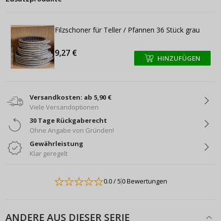
Filzschoner für Teller / Pfannen 36 Stück grau
9,27 €
HINZUFÜGEN
+
+
Versandkosten: ab 5,90 €
Viele Versandoptionen
30 Tage Rückgaberecht
Ohne Angabe von Gründen!
Gewährleistung
Klar geregelt
0.0
/ 5
0 Bewertungen
ANDERE AUS DIESER SERIE