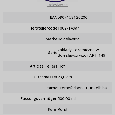
Bolesławiec
EAN
5907158120206
Herstellercode
1002/149ar
Marke
Bolesławiec
Zakłady Ceramiczne w
Serie
Bolesławcu wzór ART-149
Art des Tellers
tief
Durchmesser
23,0 cm
Farbe
Cremefarben , Dunkelblau
Fassungsvermögen
500,00 ml
Form
rund