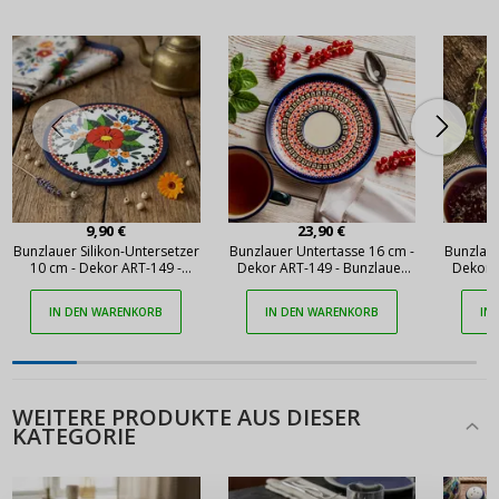
9,90 €
23,90 €
Bunzlauer Silikon-Untersetzer
Bunzlauer Untertasse 16 cm -
Bunzlaue
10 cm - Dekor ART-149 -
Dekor ART-149 - Bunzlauer
Dekor 
Bunzlauer Keramik
Keramik
Ke
IN DEN WARENKORB
IN DEN WARENKORB
IN
WEITERE PRODUKTE AUS DIESER
KATEGORIE
ANMELDEN
REGISTRIEREN