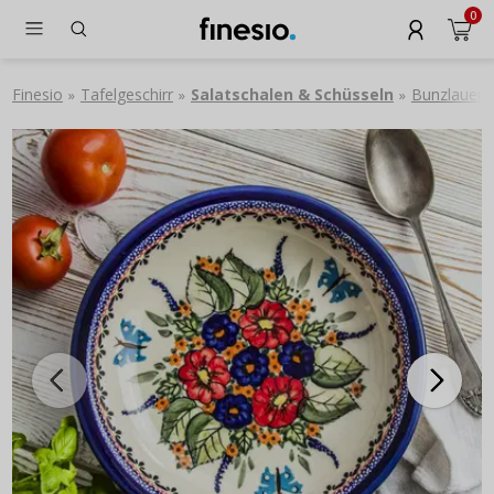
0
Finesio
Tafelgeschirr
Salatschalen & Schüsseln
Bunzlauer 
»
»
»