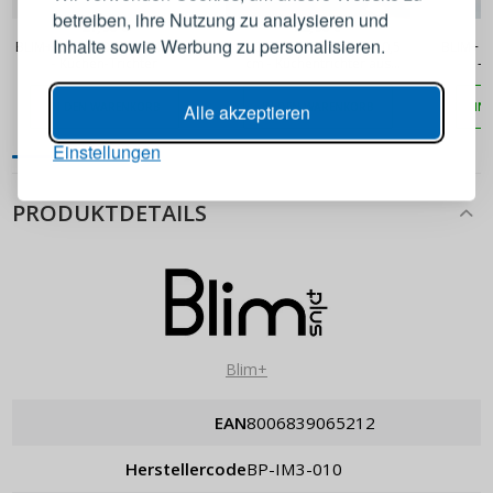
betreiben, ihre Nutzung zu analysieren und
21,90 €
22,90 €
E-Mail-Adresse
Inhalte sowie Werbung zu personalisieren.
BLIM+ Create Dolina 14,5 cm
KUCHENPROFI Classic 10,5
BLIM+ C
- Küchen-Trichter
cm - Küchentrichter aus
- 
Edelstahl
Passwort
ANZEIGEN
IN DEN WARENKORB
IN DEN WARENKORB
IN
Alle akzeptieren
Einstellungen
ANMELDEN
PRODUKTDETAILS
Passwort erinnern
Blim+
EAN
8006839065212
Herstellercode
BP-IM3-010