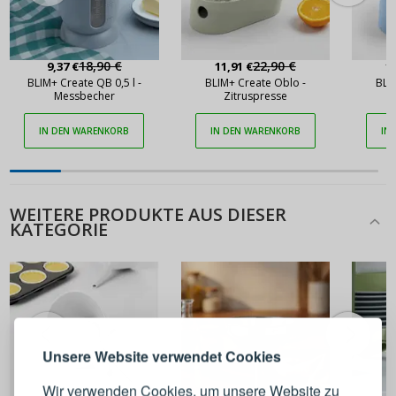
18,90 €
22,90 €
9,37 €
11,91 €
1
BLIM+ Create QB 0,5 l -
BLIM+ Create Oblo -
BLI
Messbecher
Zitruspresse
IN DEN WARENKORB
IN DEN WARENKORB
IN
WEITERE PRODUKTE AUS DIESER
KATEGORIE
ANMELDEN
REGISTRIEREN
Melden Sie sich bei Ihrem
Unsere Website verwendet Cookies
Konto an
Wir verwenden Cookies, um unsere Website zu