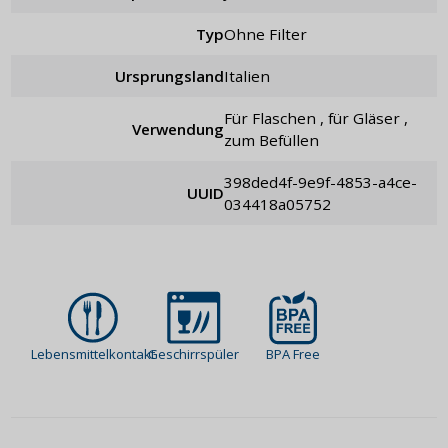
Typ
ohne Filter
Ursprungsland
Italien
für Flaschen , für Gläser ,
Verwendung
zum Befüllen
398ded4f-9e9f-4853-a4ce-
UUID
034418a05752
Lebensmittelkontakt
Geschirrspüler
BPA Free