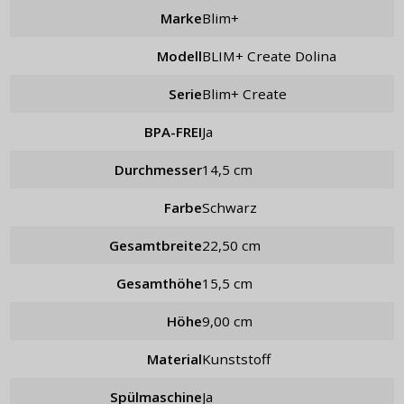
Marke
Blim+
Modell
BLIM+ Create Dolina
Serie
Blim+ Create
BPA-FREI
Ja
Durchmesser
14,5 cm
Farbe
schwarz
Gesamtbreite
22,50 cm
Gesamthöhe
15,5 cm
Höhe
9,00 cm
Material
Kunststoff
Spülmaschine
Ja