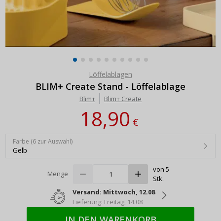
Löffelablagen
BLIM+ Create Stand - Löffelablage
Blim+
Blim+ Create
18,90
€
Farbe (6 zur Auswahl)
Gelb
von 5
Menge
Stk.
Versand: Mittwoch, 12.08
Lieferung: Freitag, 14.08
IN DEN WARENKORB