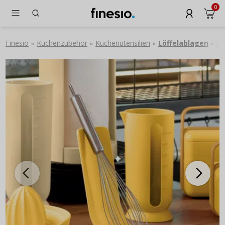
0
Finesio
Küchenzubehör
Küchenutensilien
Löffelablagen
BL
»
»
»
»