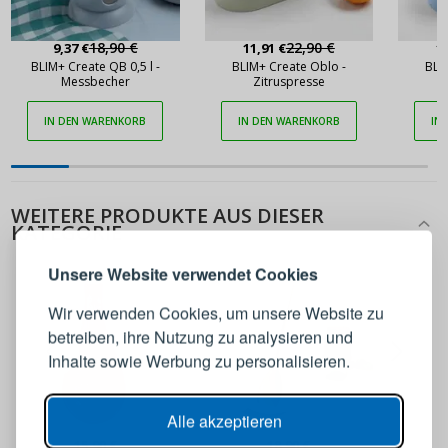
18,90 €
22,90 €
9,37 €
11,91 €
1
BLIM+ Create QB 0,5 l -
BLIM+ Create Oblo -
BLI
Messbecher
Zitruspresse
IN DEN WARENKORB
IN DEN WARENKORB
IN
ANMELDEN
REGISTRIEREN
WEITERE PRODUKTE AUS DIESER
KATEGORIE
Melden Sie sich bei Ihrem
Unsere Website verwendet Cookies
Konto an
Wir verwenden Cookies, um unsere Website zu
betreiben, ihre Nutzung zu analysieren und
E-Mail-Adresse
Inhalte sowie Werbung zu personalisieren.
Passwort
ANZEIGEN
Alle akzeptieren
15,90 €
18,90 €