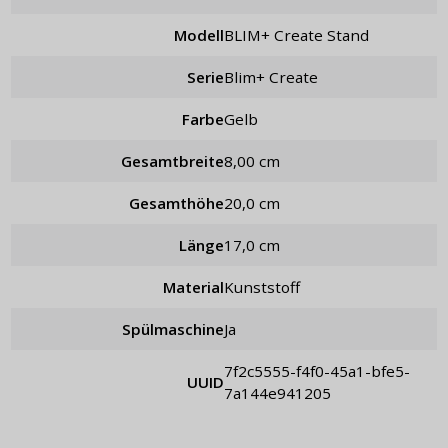
Modell
BLIM+ Create Stand
Serie
Blim+ Create
Farbe
Gelb
Gesamtbreite
8,00 cm
Gesamthöhe
20,0 cm
Länge
17,0 cm
Material
Kunststoff
Spülmaschine
Ja
7f2c5555-f4f0-45a1-bfe5-
UUID
7a144e941205