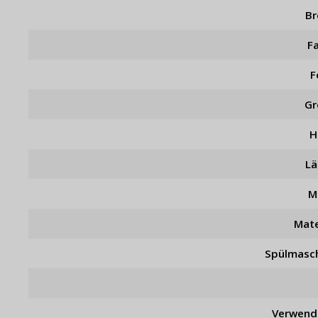
Br
F
F
Gr
H
L
M
Mate
Spülmasc
Verwend