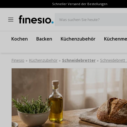
Schneller Versand der Bestellungen
Was suchen Sie heute?
Kochen
Backen
Küchenzubehör
Küchenme
Finesio
Küchenzubehör
Schneidebretter
Schneidebrett
»
»
»