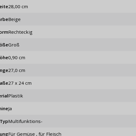
eite
28,00 cm
arbe
Beige
orm
rechteckig
öße
groß
öhe
0,90 cm
änge
27,0 cm
aße
27 x 24 cm
rial
Plastik
hine
Ja
Typ
Multifunktions-
ung
für Gemüse , für Fleisch