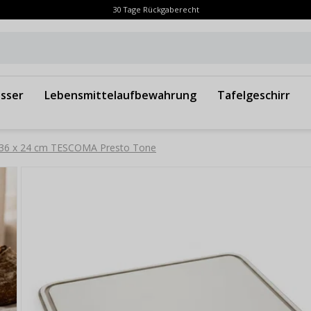
30 Tage Rückgaberecht
sser
Lebensmittelaufbewahrung
Tafelgeschirr
 36 x 24 cm TESCOMA Presto Tone