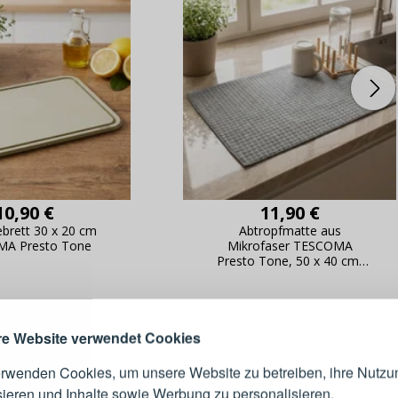
10,90 €
11,90 €
ebrett 30 x 20 cm
Abtropfmatte aus
ANMELDEN
RE
A Presto Tone
Mikrofaser TESCOMA
s sich lohnt, ein Konto zu
Presto Tone, 50 x 40 cm,
grau
erstellen
Melden Sie sich 
Konto an
e Website verwendet Cookies
erwenden Cookies, um unsere Website zu betreiben, ihre Nutzu
IE
E-Mail-Adresse
sieren und Inhalte sowie Werbung zu personalisieren.