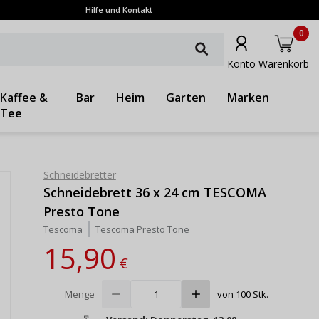
Hilfe und Kontakt
0
Konto
Warenkorb
Kaffee &
Bar
Heim
Garten
Marken
Tee
Schneidebretter
Schneidebrett 36 x 24 cm TESCOMA
Presto Tone
Tescoma
Tescoma Presto Tone
15,90
€
Menge
von 100 Stk.