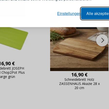
er Bestellvorgang,
Passwort
Einstellungen
Alle akzepti
lungen nachverfolgen,
e Datenaktualisierung,
erblick über Änderungen an der
ANMELDE
ung,
Passwort erinn
16,90 €
debrett JOSEPH
 Chop2Pot Plus
16,90 €
arge grün
Schneidebrett Holz
ZASSENHAUS Akazie 28 x
20 cm