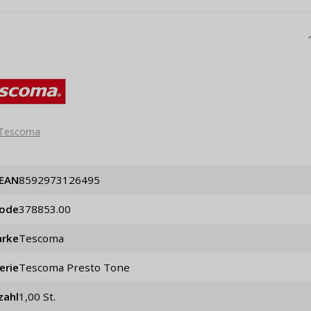
Tescoma
EAN
8592973126495
code
378853.00
rke
Tescoma
erie
Tescoma Presto Tone
zahl
1,00 St.