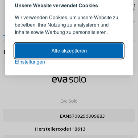
Melden Sie sich bei Ihrem
Unsere Website verwendet Cookies
Spaghettilöffel aus Edelstahl
Edelstahl-Pastalöffel KELA
Spaghe
TESCOMA President
RONDO 30 cm
KITCHEN
Konto an
Wir verwenden Cookies, um unsere Website zu
IN DEN WARENKORB
IN DEN WARENKORB
IN
betreiben, ihre Nutzung zu analysieren und
E-Mail-Adresse
Inhalte sowie Werbung zu personalisieren.
Passwort
ANZEIGEN
Alle akzeptieren
PRODUKTDETAILS
Einstellungen
ANMELDEN
Passwort erinnern
Eva Solo
EAN
5709296009883
Herstellercode
118613