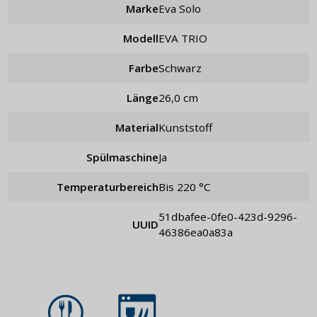
Marke
Eva Solo
Modell
EVA TRIO
Farbe
schwarz
Länge
26,0 cm
Material
Kunststoff
Spülmaschine
Ja
Temperaturbereich
bis 220 °C
51dbafee-0fe0-423d-9296-
UUID
46386ea0a83a