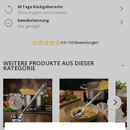
30 Tage Rückgaberecht
Ohne Angabe von Gründen!
Gewährleistung
Klar geregelt
0.0
/ 5
0 Bewertungen
WEITERE PRODUKTE AUS DIESER
KATEGORIE
ANMELDEN
REGISTRIEREN
18,90 €
16,90 €