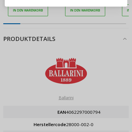
ANMELDEN
IN DEN WARENKORB
IN DEN WARENKORB
IN
Passwort erinnern
PRODUKTDETAILS
Ballarini
EAN
4062297000794
Herstellercode
28000-002-0