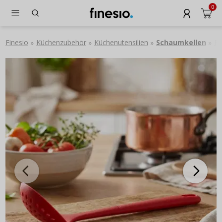
0
Finesio
Küchenzubehör
Küchenutensilien
Schaumkellen
BA
»
»
»
»