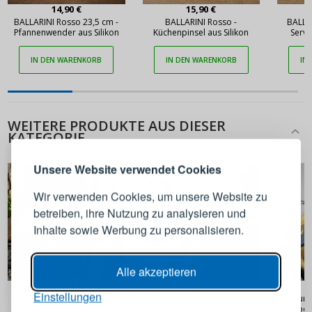
14,90 €
15,90 €
BALLARINI Rosso 23,5 cm -
BALLARINI Rosso -
BALLA
Pfannenwender aus Silikon
Küchenpinsel aus Silikon
Servi
IN DEN WARENKORB
IN DEN WARENKORB
IN
ANMELDEN
REGISTRIEREN
WEITERE PRODUKTE AUS DIESER
KATEGORIE
Melden Sie sich bei Ihrem
Unsere Website verwendet Cookies
Konto an
Wir verwenden Cookies, um unsere Website zu
betreiben, ihre Nutzung zu analysieren und
E-Mail-Adresse
Inhalte sowie Werbung zu personalisieren.
Passwort
ANZEIGEN
Alle akzeptieren
18,90 €
17,90 €
Einstellungen
Schaumlöffel aus Edelstahl
Schaumlöffel 38 cm Ø 11,5
Schauml
TESCOMA President, 37 cm
cm LURCH Tango
Scoop