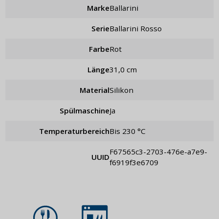
Marke
Ballarini
Serie
Ballarini Rosso
Farbe
Rot
Länge
31,0 cm
Material
Silikon
Spülmaschine
Ja
Temperaturbereich
bis 230 °C
f67565c3-2703-476e-a7e9-
UUID
f6919f3e6709