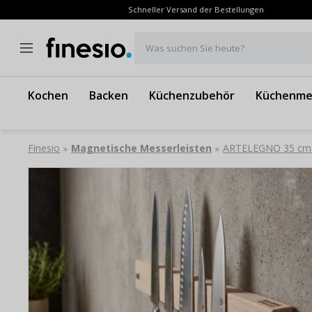
Schneller Versand der Bestellungen
Was suchen Sie heute?
Kochen
Backen
Küchenzubehör
Küchenme
Finesio
Magnetische Messerleisten
ARTELEGNO 35 cm -
»
»