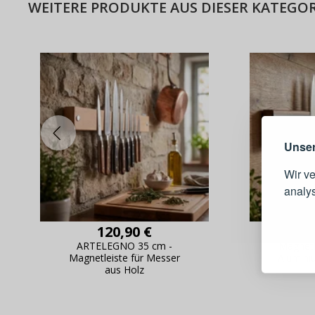
WEITERE PRODUKTE AUS DIESER KATEGOR
Warum e
Unser
Wir v
analy
Schnell
120,90 €
Bestel
ARTELEGNO 35 cm -
Magnetl
Magnetleiste für Messer
Alumin
Schnell
aus Holz
Live-Üb
Bestell