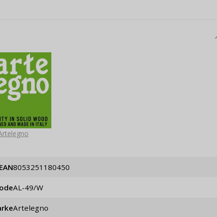
Passwort erinn
Artelegno
EAN
8053251180450
code
AL-49/W
rke
Artelegno