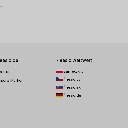
inesio.de
Finesio weltweit
garneczki.pl
ber uns
finesio.cz
nsere Marken
finesio.sk
finesio.de