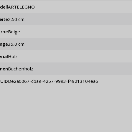
dell
ARTELEGNO
eite
2,50 cm
arbe
Beige
änge
35,0 cm
rial
Holz
onen
Buchenholz
UID
de2a0067-cba9-4257-9993-f49213104ea6