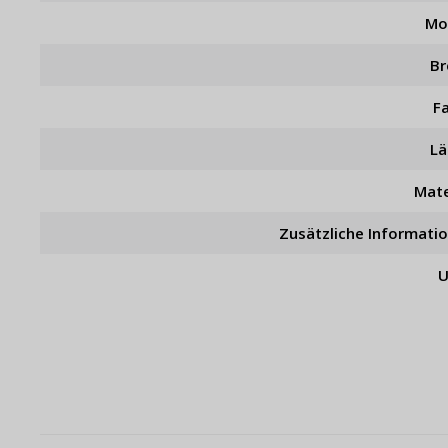
Mo
Br
F
L
Mate
Zusätzliche Informati
U