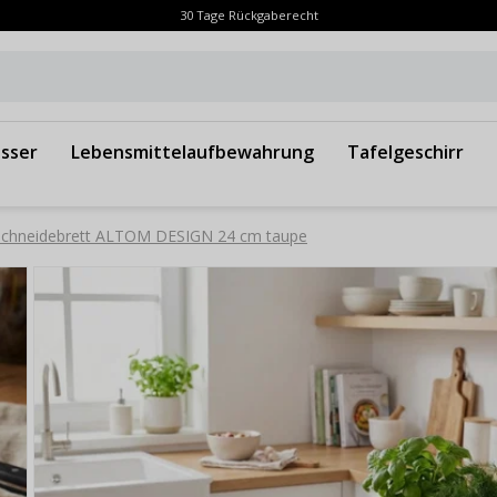
30 Tage Rückgaberecht
sser
Lebensmittelaufbewahrung
Tafelgeschirr
Schneidebrett ALTOM DESIGN 24 cm taupe