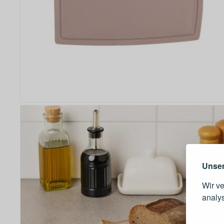
Warum e
Unser
Wir v
analy
Schnell