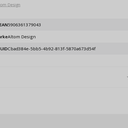
tom Design
EAN
5906361379043
rke
Altom Design
UID
cbad384e-5bb5-4b92-813f-5870a673d54f