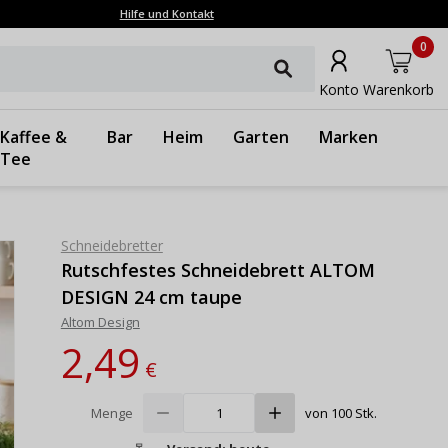
Hilfe und Kontakt
0
Konto
Warenkorb
Kaffee &
Bar
Heim
Garten
Marken
Tee
Schneidebretter
Rutschfestes Schneidebrett ALTOM
DESIGN 24 cm taupe
Altom Design
2,49
€
Menge
von 100 Stk.