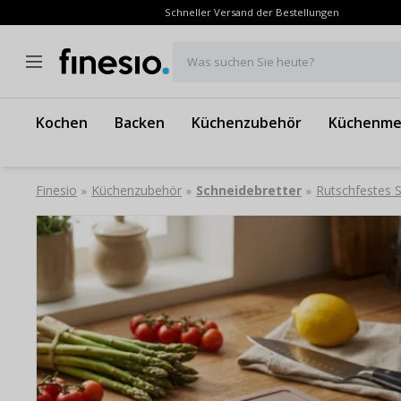
Schneller Versand der Bestellungen
Was suchen Sie heute?
Kochen
Backen
Küchenzubehör
Küchenme
Finesio
Küchenzubehör
Schneidebretter
Rutschfestes 
»
»
»