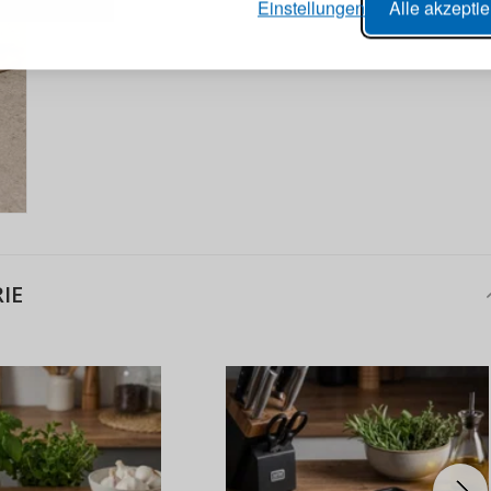
Einstellungen
Alle akzepti
lungen nachverfolgen,
e Datenaktualisierung,
erblick über Änderungen an der
ANMELDE
ung,
Passwort erinn
IE