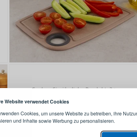
ANMELDEN
RE
s sich lohnt, ein Konto zu
erstellen
Suchen Sie ähnliche Produkte?
Melden Sie sich 
Konto an
e Website verwendet Cookies
erwenden Cookies, um unsere Website zu betreiben, ihre Nutzu
E-Mail-Adresse
sieren und Inhalte sowie Werbung zu personalisieren.
er Bestellvorgang,
Passwort