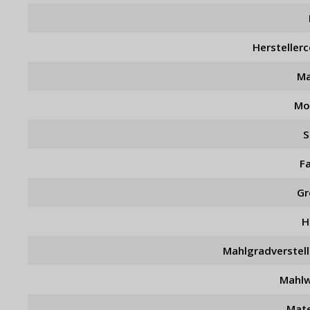
Hersteller
Ma
Mo
S
F
Gr
H
Mahlgradverstel
Mahl
Mate