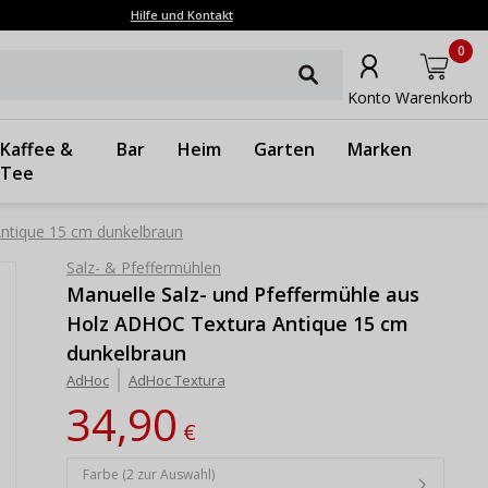
Hilfe und Kontakt
0
Konto
Warenkorb
Kaffee &
Bar
Heim
Garten
Marken
Tee
Antique 15 cm dunkelbraun
Salz- & Pfeffermühlen
Manuelle Salz- und Pfeffermühle aus
Holz ADHOC Textura Antique 15 cm
dunkelbraun
AdHoc
AdHoc Textura
34,90
€
Farbe (2 zur Auswahl)