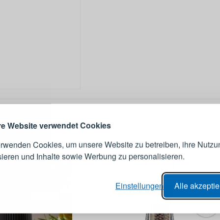
ANMELDEN
RE
s sich lohnt, ein Konto zu
erstellen
Melden Sie sich 
IE
Konto an
e Website verwendet Cookies
erwenden Cookies, um unsere Website zu betreiben, ihre Nutzu
E-Mail-Adresse
sieren und Inhalte sowie Werbung zu personalisieren.
er Bestellvorgang,
Passwort
Einstellungen
Alle akzepti
lungen nachverfolgen,
e Datenaktualisierung,
erblick über Änderungen an der
ANMELDE