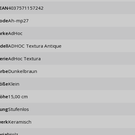
EAN
4037571157242
code
ah-mp27
rke
AdHoc
dell
ADHOC Textura Antique
erie
AdHoc Textura
arbe
Dunkelbraun
öße
klein
öhe
15,00 cm
lung
stufenlos
werk
keramisch
rial
Holz