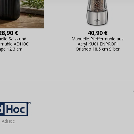
ung,
Passwort erinn
28,90 €
40,90 €
elle Salz- und
Manuelle Pfeffermühle aus
ermühle ADHOC
Acryl KÜCHENPROFI
ape 12,3 cm
Orlando 18,5 cm Silber
AdHoc