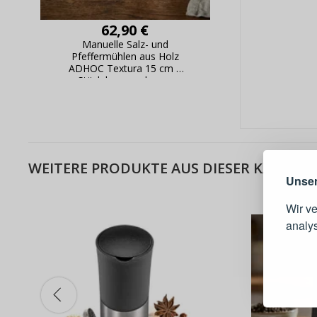
62,90 €
Manuelle Salz- und
Pfeffermühlen aus Holz
ADHOC Textura 15 cm 2
Stück braun-schwarz
Warum e
WEITERE PRODUKTE AUS DIESER KATEGOR
Unser
Wir v
analy
Schnell
Bestel
Schnell
Live-Üb