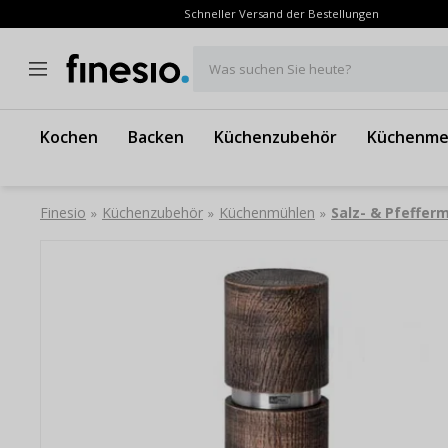
Schneller Versand der Bestellungen
Was suchen Sie heute?
Kochen
Backen
Küchenzubehör
Küchenme
Finesio
Küchenzubehör
Küchenmühlen
Salz- & Pfeffer
»
»
»