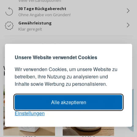
Viele Versandoptionen
30 Tage Rückgaberecht
Ohne Angabe von Gründen!
Gewährleistung
Klar geregelt
ANMELDEN
REGISTRIEREN
0.0
/ 5
0 Bewertungen
Melden Sie sich bei Ihrem
Unsere Website verwendet Cookies
Konto an
WEITERE PRODUKTE AUS DIESER
Wir verwenden Cookies, um unsere Website zu
KATEGORIE
betreiben, ihre Nutzung zu analysieren und
E-Mail-Adresse
Inhalte sowie Werbung zu personalisieren.
Passwort
ANZEIGEN
Alle akzeptieren
Einstellungen
ANMELDEN