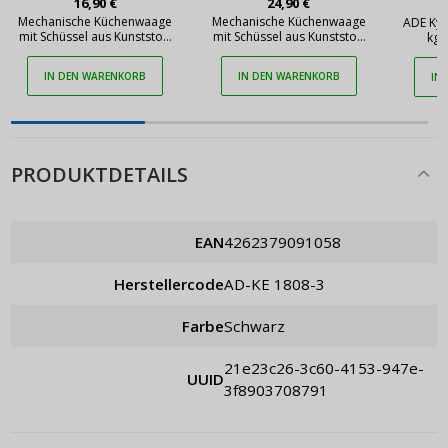
16,90 €
24,90 €
Passwort erinnern
Mechanische Küchenwaage
Mechanische Küchenwaage
ADE Kyr
mit Schüssel aus Kunststoff
mit Schüssel aus Kunststoff
kg,
TESCOMA Accura, weiß
TESCOMA Delicia, weiß
IN DEN WARENKORB
IN DEN WARENKORB
IN
PRODUKTDETAILS
EAN
4262379091058
Herstellercode
AD-KE 1808-3
Farbe
schwarz
21e23c26-3c60-4153-947e-
UUID
3f8903708791