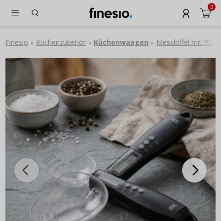
0
Finesio
Küchenzubehör
Küchenwaagen
Messlöffel mit Waa
»
»
»